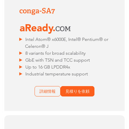
conga-SA7
Intel Atom® x6000E, Intel® Pentium® or
Celeron® J
8 variants for broad scalability
GbE with TSN and TCC support
Up to 16 GB LPDDR4x
Industrial temperature support
詳細情報
見積りを依頼