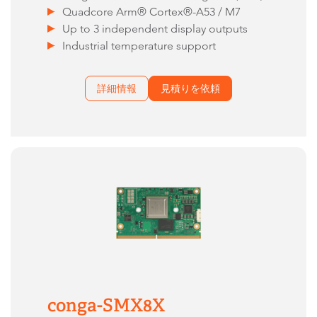
Quadcore Arm® Cortex®-A53 / M7
Up to 3 independent display outputs
Industrial temperature support
詳細情報
見積りを依頼
conga-SMX8X