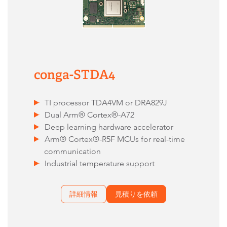
conga-STDA4
TI processor TDA4VM or DRA829J
Dual Arm® Cortex®-A72
Deep learning hardware accelerator
Arm® Cortex®-R5F MCUs for real-time
communication
Industrial temperature support
詳細情報
見積りを依頼