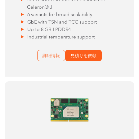
Celeron® J
6 variants for broad scalability
GbE with TSN and TCC support
Up to 8 GB LPDDR4
Industrial temperature support
詳細情報
見積りを依頼