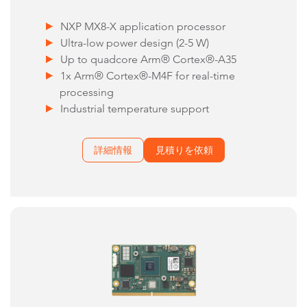
NXP MX8-X application processor
Ultra-low power design (2-5 W)
Up to quadcore Arm® Cortex®-A35
1x Arm® Cortex®-M4F for real-time
processing
Industrial temperature support
詳細情報
見積りを依頼