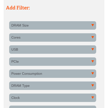
Add Filter:
DRAM Size
Cores
USB
PCIe
Power Consumption
DRAM Type
Clock