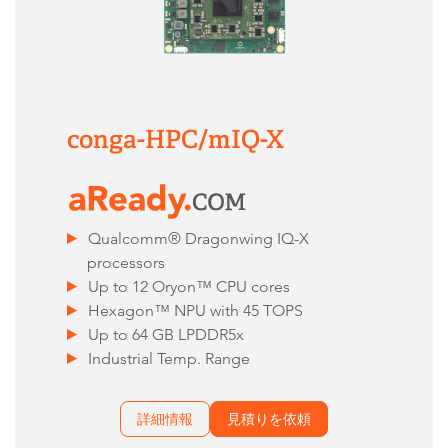
conga-HPC/mIQ-X
Qualcomm® Dragonwing IQ-X
processors
Up to 12 Oryon™ CPU cores
Hexagon™ NPU with 45 TOPS
Up to 64 GB LPDDR5x
Industrial Temp. Range
詳細情報
見積りを依頼