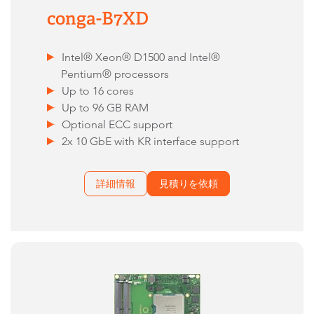
conga-B7XD
Intel® Xeon® D1500 and Intel®
Pentium® processors
Up to 16 cores
Up to 96 GB RAM
Optional ECC support
2x 10 GbE with KR interface support
詳細情報
見積りを依頼