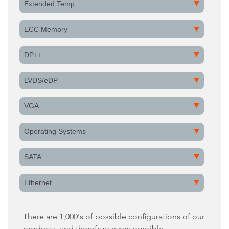
Extended Temp.
ECC Memory
DP++
LVDS/eDP
VGA
Operating Systems
SATA
Ethernet
There are 1,000's of possible configurations of our
products, and therefore every possible