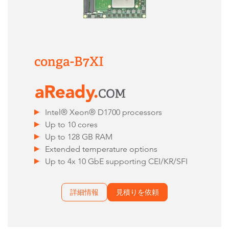
conga-B7XI
Intel® Xeon® D1700 processors
Up to 10 cores
Up to 128 GB RAM
Extended temperature options
Up to 4x 10 GbE supporting CEI/KR/SFI
詳細情報
見積りを依頼