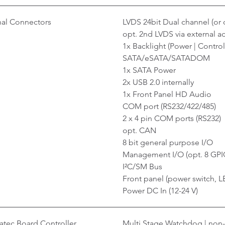
nal Connectors
LVDS 24bit Dual channel (or 
opt. 2nd LVDS via external a
1x Backlight (Power | Control
SATA/eSATA/SATADOM
1x SATA Power
2x USB 2.0 internally
1x Front Panel HD Audio
COM port (RS232/422/485)
2 x 4 pin COM ports (RS232)
opt. CAN
8 bit general purpose I/O
Management I/O (opt. 8 GPI
I²C/SM Bus
Front panel (power switch, L
Power DC In (12-24 V)
tec Board Controller
Multi Stage Watchdog | non-