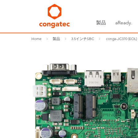
製品
aReady.
Home
製品
3.5インチSBC
conga-JC370 (EOL)