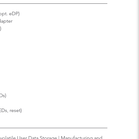
opt. eDP)
dapter
)
Os)
EDs, reset)
volatile User Data Storage | Manufacturing and