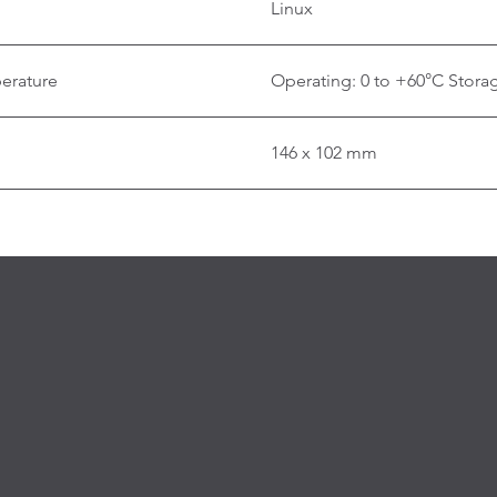
Linux
erature
Operating: 0 to +60°C Storag
146 x 102 mm