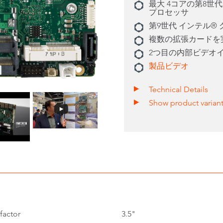
最大 4コアの第8世代
プロセッサ
第9世代 インテル®
複数の拡張カードを
2つ目の内部ビデオ
製品ビデオ
Technical Details
Show product varian
factor
3.5"