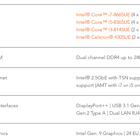
Intel® Core™ i7-8665UE
(4 x
Intel® Core™ i5-8365UE
(4 x
Intel® Core™ i3-8145UE
(2 x
Intel® Celeron® 4305UE
(2 
M
Dual channel DDR4 up to 240
net
Intel® 2.5GbE with TSN sup
support (AMT with i7 or i5 on
nterfaces
DisplayPort++ | USB 3.1 Gen
Gen.2 Type A | Dual LAN RJ
hics
Intel Gen. 9 Graphics | 24 EU