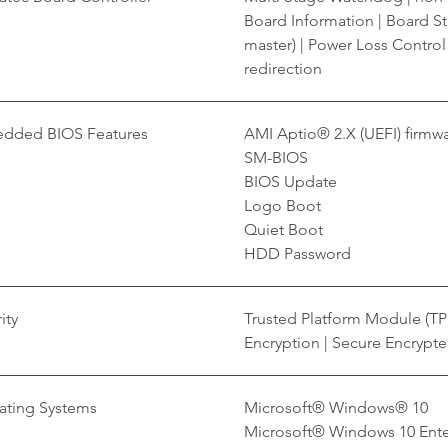
Board Information | Board Sta
master) | Power Loss Contro
redirection
dded BIOS Features
AMI Aptio® 2.X (UEFI) firmw
SM-BIOS
BIOS Update
Logo Boot
Quiet Boot
HDD Password
ity
Trusted Platform Module (TP
Encryption | Secure Encrypted
ating Systems
Microsoft® Windows® 10
Microsoft® Windows 10 Ente