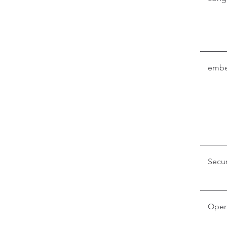
embe
Secur
Oper