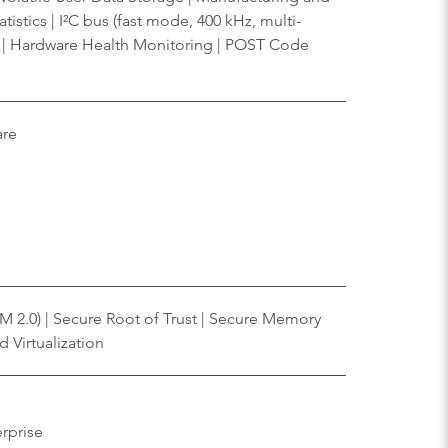
tistics | I²C bus (fast mode, 400 kHz, multi-
l | Hardware Health Monitoring | POST Code
are
M 2.0) | Secure Root of Trust | Secure Memory
 Virtualization
rprise