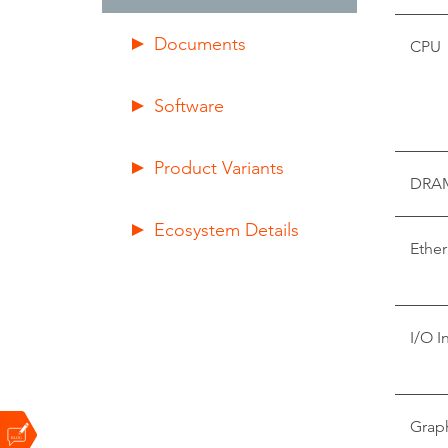
Documents
CPU
Software
Product Variants
DRA
Ecosystem Details
Ether
I/O I
Grap