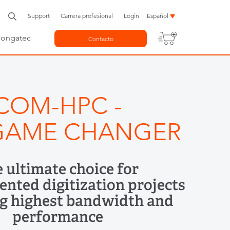
Support
Carrera profesional
Login
Español
congatec
Contacto
COM-HPC -
GAME CHANGER
 ultimate choice for
ented digitization projects
ng highest bandwidth and
performance