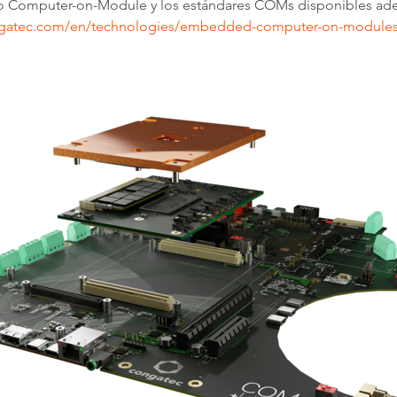
cepto Computer-on-Module y los estándares COMs disponible
ngatec.com/en/technologies/embedded-computer-on-modules