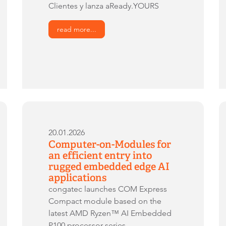
Clientes y lanza aReady.YOURS
read more...
20.01.2026
Computer-on-Modules for
an efficient entry into
rugged embedded edge AI
applications
congatec launches COM Express
Compact module based on the
latest AMD Ryzen™ AI Embedded
P100 processor series