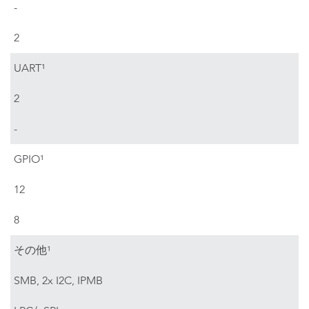
-
2
UART¹
2
-
GPIO¹
12
8
その他¹
SMB, 2x I2C, IPMB