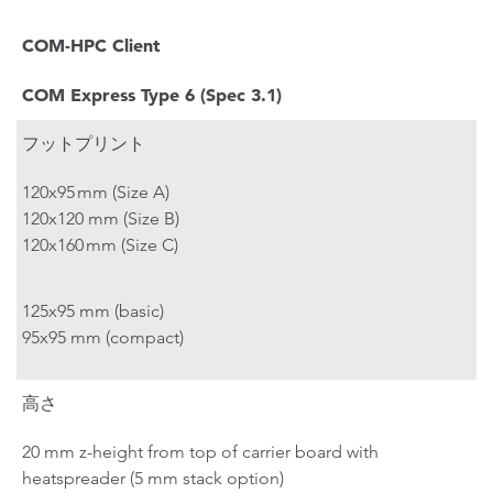
COM-HPC Client
COM Express Type 6 (Spec 3.1)
フットプリント
120x95 mm (Size A)
120x120 mm (Size B)
120x160 mm (Size C)
125x95 mm (basic)
95x95 mm (compact)
高さ
20 mm z-height from top of carrier board with
heatspreader (5 mm stack option)