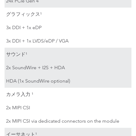
24x PCIe Gen 4
グラフィックス¹
3x DDI + 1x eDP
3x DDI + 1x LVDS/eDP / VGA
サウンド¹
2x SoundWire + I2S + HDA
HDA (1x SoundWire optional)
カメラ入力 ¹
2x MIPI CSI
2x MIPI CSI via dedicated connectors on the module
イーサネット¹