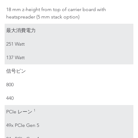
18 mm z-height from top of carrier board with
heatspreader (5 mm stack option)
最大消費電力
251 Watt
137 Watt
信号ピン
800
440
1
PCIe レーン
49x PCIe Gen 5