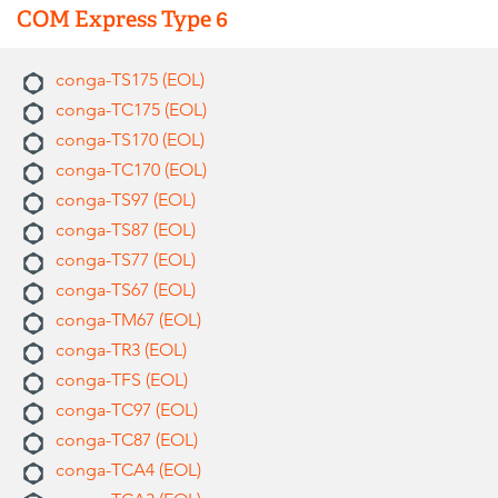
COM Express Type 6
conga-TS175 (EOL)
conga-TC175 (EOL)
conga-TS170 (EOL)
conga-TC170 (EOL)
conga-TS97 (EOL)
conga-TS87 (EOL)
conga-TS77 (EOL)
conga-TS67 (EOL)
conga-TM67 (EOL)
conga-TR3 (EOL)
conga-TFS (EOL)
conga-TC97 (EOL)
conga-TC87 (EOL)
conga-TCA4 (EOL)