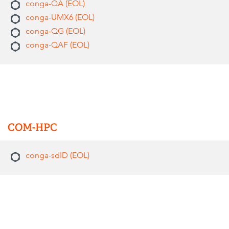
conga-QA (EOL)
conga-UMX6 (EOL)
conga-QG (EOL)
conga-QAF (EOL)
COM-HPC
conga-sdID (EOL)