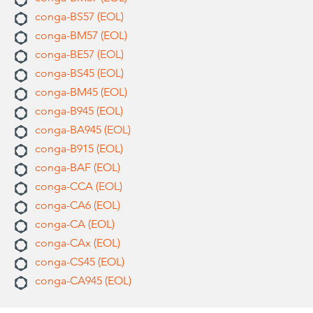
conga-BS57 (EOL)
conga-BM57 (EOL)
conga-BE57 (EOL)
conga-BS45 (EOL)
conga-BM45 (EOL)
conga-B945 (EOL)
conga-BA945 (EOL)
conga-B915 (EOL)
conga-BAF (EOL)
conga-CCA (EOL)
conga-CA6 (EOL)
conga-CA (EOL)
conga-CAx (EOL)
conga-CS45 (EOL)
conga-CA945 (EOL)