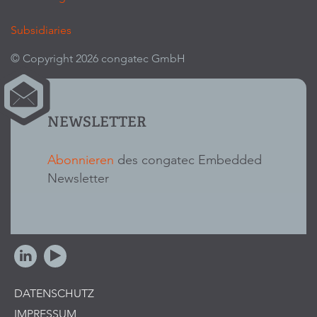
Subsidiaries
© Copyright 2026 congatec GmbH
NEWSLETTER
Abonnieren
des congatec Embedded
Newsletter
DATENSCHUTZ
IMPRESSUM