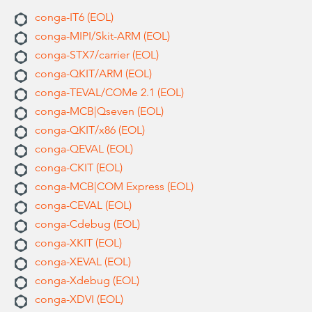
conga-IT6 (EOL)
conga-MIPI/Skit-ARM (EOL)
conga-STX7/carrier (EOL)
conga-QKIT/ARM (EOL)
conga-TEVAL/COMe 2.1 (EOL)
conga-MCB|Qseven (EOL)
conga-QKIT/x86 (EOL)
conga-QEVAL (EOL)
conga-CKIT (EOL)
conga-MCB|COM Express (EOL)
conga-CEVAL (EOL)
conga-Cdebug (EOL)
conga-XKIT (EOL)
conga-XEVAL (EOL)
conga-Xdebug (EOL)
conga-XDVI (EOL)