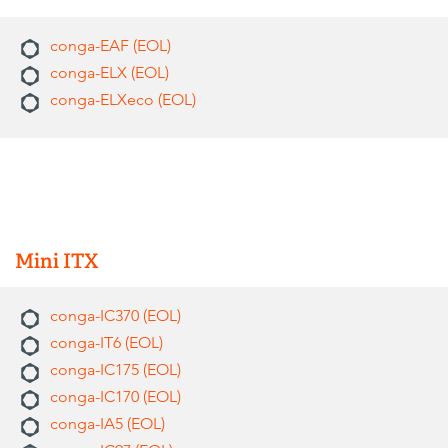
conga-EAF (EOL)
conga-ELX (EOL)
conga-ELXeco (EOL)
Mini ITX
conga-IC370 (EOL)
conga-IT6 (EOL)
conga-IC175 (EOL)
conga-IC170 (EOL)
conga-IA5 (EOL)