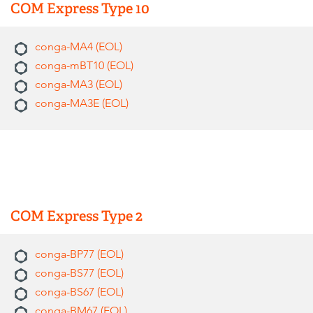
COM Express Type 10
conga-MA4 (EOL)
conga-mBT10 (EOL)
conga-MA3 (EOL)
conga-MA3E (EOL)
COM Express Type 2
conga-BP77 (EOL)
conga-BS77 (EOL)
conga-BS67 (EOL)
conga-BM67 (EOL)