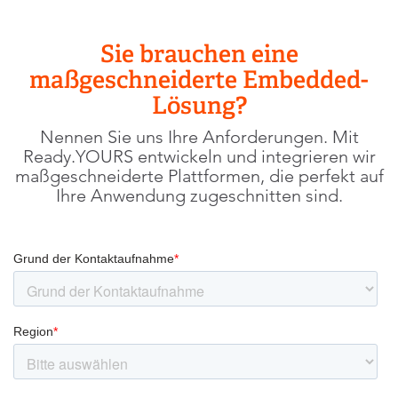
content
to
Sie brauchen eine
the
list
maßgeschneiderte Embedded-
of
Lösung?
technologies
used.
Nennen Sie uns Ihre Anforderungen. Mit
Ready.YOURS entwickeln und integrieren wir
Powered
maßgeschneiderte Plattformen, die perfekt auf
by
Ihre Anwendung zugeschnitten sind.
Usercentrics
Consent
Management
Platform