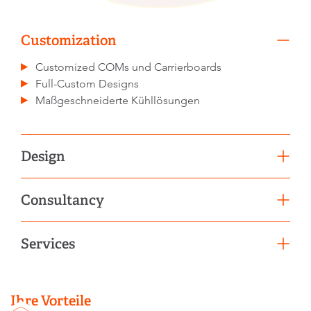
Customization
Customized COMs und Carrierboards
Full-Custom Designs
Maßgeschneiderte Kühllösungen
Design
BIOS-/UEFI-/Firmware-Anpassung
Consultancy
Conformal-Coating und Temperaturprüfung
Signalintegritätsanalyse
Unterstützung bei der Produktauswahl
Services
Schaltplan- und Layout-Überprüfung
Migrationsservice
Effiziente Serienproduktion
Betriebsservices
Ihre Vorteile
Lifecycle Management