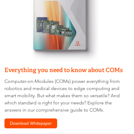
trackers
that
are
not
disclosed
to
the
visitor.
The
website
owner
Everything you need to know about COMs
needs
to
Computer-on-Modules (COMs) power everything from
setup
robotics and medical devices to edge computing and
the
smart mobility. But what makes them so versatile? And
site
with
which standard is right for your needs? Explore the
their
answers in our comprehensive guide to COMs.
CMP
to
Download Whitepaper
add
this