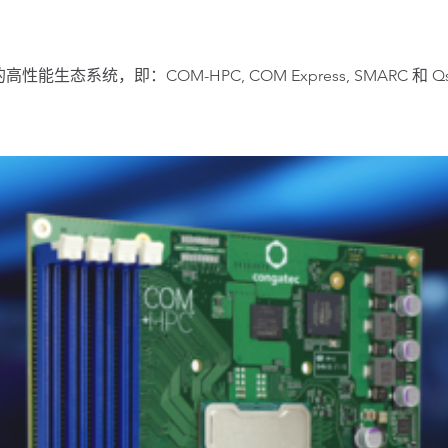
统，即：COM-HPC, COM Express, SMARC 和 Qs