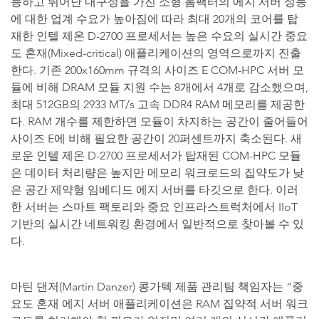
능하고 뛰어난 내구성을 가진 소형 폼팩터의 에지 서버 성능
에 대한 업계 수요가 높아짐에 따라 최대 20개의 코어를 탑
재한 인텔 제온 D-2700 프로세서는 높은 수요의 실시간 중요
도 혼재(Mixed-critical) 애플리케이션의 영역으로까지 진출
한다. 기존 200x160mm 규격의 사이즈 E COM-HPC 서버 모
듈에 비해 DRAM 모듈 지원 수는 8개에서 4개로 감소했으며,
최대 512GB의 2933 MT/s 고속 DDR4 RAM 메모리를 제공한
다. RAM 개수를 제한하면 모듈이 차지하는 공간이 줄어들어
사이즈 E에 비해 필요한 공간이 20퍼센트까지 축소된다. 새
로운 인텔 제온 D-2700 프로세서가 탑재된 COM-HPC 모듈
은 데이터 처리량은 높지만 메모리 워크로드의 집약도가 낮
은 공간 제약형 임베디드 에지 서버를 타깃으로 한다. 이러
한 서버는 스마트 팩토리와 중요 인프라스트럭처에서 IIoT
기반의 실시간 네트워킹 환경에서 일반적으로 찾아볼 수 있
다.
마틴 댄저(Martin Danzer) 콩가텍 제품 관리팀 책임자는 “중
요도 혼재 에지 서버 애플리케이션은 RAM 집약적 서버 워크