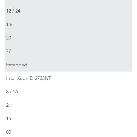
12 / 24
1.8
20
77
Extended
Intel Xeon D-2733NT
8 / 16
2.1
15
80