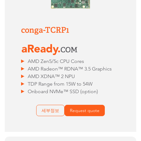
conga-TCRP1
AMD Zen5/5c CPU Cores
AMD Radeon™ RDNA™ 3.5 Graphics
AMD XDNA™ 2 NPU
TDP Range from 15W to 54W
Onboard NVMe™ SSD (option)
세부정보
Request quote