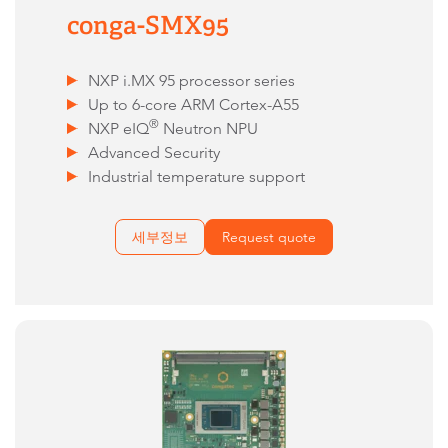
conga-SMX95
NXP i.MX 95 processor series
Up to 6-core ARM Cortex-A55
®
NXP eIQ
Neutron NPU
Advanced Security
Industrial temperature support
세부정보
Request quote