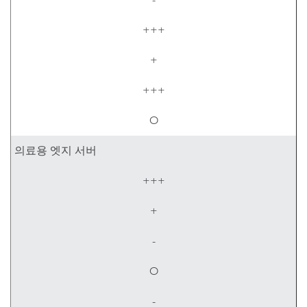
+++
+
+++
O
의료용 엣지 서버
+++
+
-
O
-