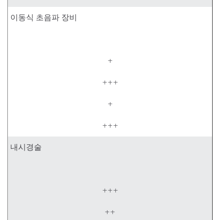
이동식 초음파 장비
+
+++
+
+++
내시경술
+++
++