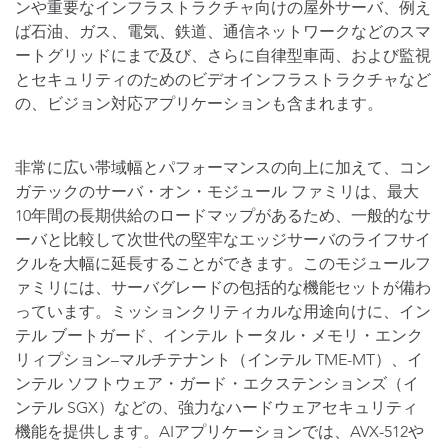
ンや重要なインフラストラクチャ向けの屋外サーバ、例え
ば石油、ガス、電気、鉄道、通信ネットワークなどのスマ
ートグリッドにまで及び、さらに自律型車両、および監視
とセキュリティのためのビデオインフラストラクチャなど
の、ビジョン対応アプリケーションも含まれます。
非常に広い帯域幅とパフォーマンスの向上に加えて、コン
ガテックのサーバ・オン・モジュール ファミリは、最大
10年間の長期供給のロードマップがあるため、一般的なサ
ーバと比較して次世代の堅牢なエッジサーバのライフサイ
クルを大幅に延長することができます。このモジュールフ
ァミリには、サーバグレードの包括的な機能セットが備わ
っています。ミッションクリティカルな用途向けに、イン
テル ブートガード、インテル トータル・メモリ・エンク
リィプション–マルチテナント（インテル TME-MT）、イ
ンテル ソフトウェア・ガード・エクステンションズ（イ
ンテル SGX）などの、強力なハードウェアセキュリティ
機能を提供します。AIアプリケーションでは、AVX-512や