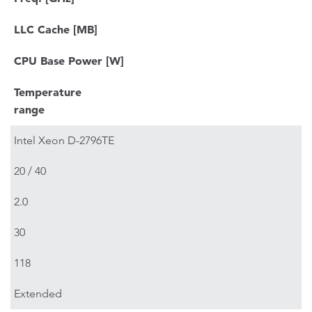
LLC Cache [MB]
CPU Base Power [W]
Temperature
range
Intel Xeon D-2796TE
20 / 40
2.0
30
118
Extended