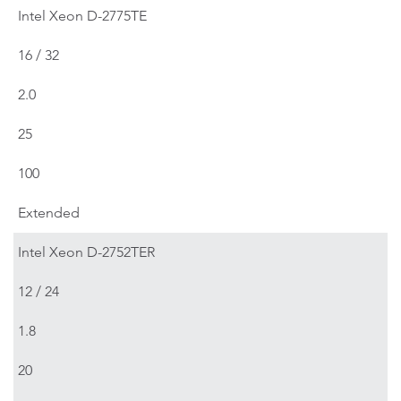
Intel Xeon D-2775TE
16 / 32
2.0
25
100
Extended
Intel Xeon D-2752TER
12 / 24
1.8
20