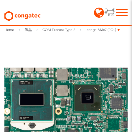
Home
製品
COM Express Type 2
conga-BM67 (EOL)