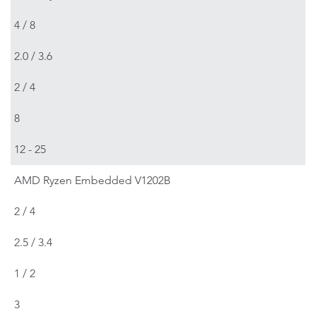
4 / 8
2.0 / 3.6
2 / 4
8
12 - 25
AMD Ryzen Embedded V1202B
2 / 4
2.5 / 3.4
1 / 2
3