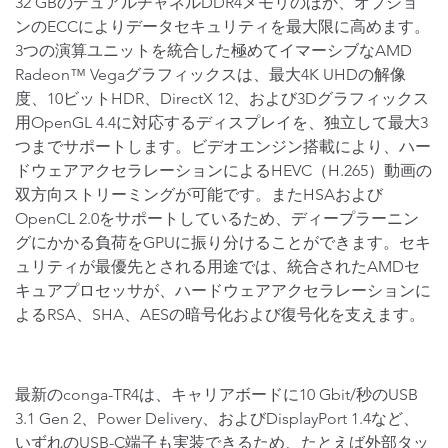
32 GBのデュアルチャネルDDR4メモリのほか、オプショ
ンのECCによりデータセキュリティを最大限に高めます。
3つの演算ユニットを統合した極めてイマーシブなAMD
Radeon™ Vegaグラフィックスは、最大4K UHDの解像
度、10ビットHDR、DirectX 12、および3Dグラフィックス
用OpenGL 4.4に対応するディスプレイを、独立して最大3
つまでサポートします。ビデオエンジン搭載により、ハー
ドウェアアクセラレーションによるHEVC（H.265）動画の
双方向ストリーミングが可能です。またHSAおよび
OpenCL 2.0をサポートしているため、ディープラーニン
グにかかる負荷をGPUに振り分けることができます。セキ
ュリティが最優先とされる用途では、統合されたAMDセ
キュアプロセッサが、ハードウェアアクセラレーションに
よるRSA、SHA、AESの暗号化および復号化を支えます。
最新のconga-TR4は、キャリアボードに10 Gbit/秒のUSB
3.1 Gen 2、Power Delivery、およびDisplayPort 1.4など、
いずれのUSB-C端子も実装できるため、たとえば外部タッ