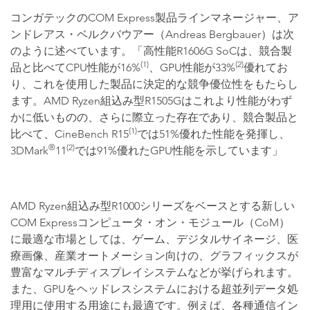
コンガテックのCOM Express製品ラインマネージャー、ア
ンドレアス・ベルクバウアー（Andreas Bergbauer）は次
のように述べています。「高性能R1606G SoCは、競合製
(1)
(2)
品と比べてCPU性能が16%
、GPU性能が33%
優れてお
り、これを使用した製品に決定的な競争優位性をもたらし
ます。AMD Ryzen組込み型R1505Gはこれより性能がわず
かに低いものの、さらに際立った存在であり、競合製品と
(1)
比べて、CineBench R15
では51%優れた性能を発揮し、
®
(2)
3DMark
11
では91%優れたGPU性能を示しています」
AMD Ryzen組込み型R1000シリーズをベースとする新しい
COM Expressコンピュータ・オン・モジュール（CoM）
に最適な市場としては、ゲーム、デジタルサイネージ、医
療画像、産業オートメーション向けの、グラフィックスが
豊富なマルチディスプレイシステムなどが挙げられます。
また、GPUをヘッドレスシステムにおける超並列データ処
理用に使用する用途にも最適です。例えば、各種通信イン