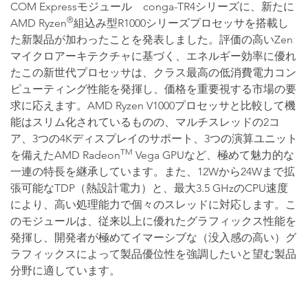
COM Expressモジュール conga-TR4シリーズに、新たに
®
AMD Ryzen
組込み型R1000シリーズプロセッサを搭載し
た新製品が加わったことを発表しました。評価の高いZen
マイクロアーキテクチャに基づく、エネルギー効率に優れ
たこの新世代プロセッサは、クラス最高の低消費電力コン
ピューティング性能を発揮し、価格を重要視する市場の要
求に応えます。AMD Ryzen V1000プロセッサと比較して機
能はスリム化されているものの、マルチスレッドの2コ
ア、3つの4Kディスプレイのサポート、3つの演算ユニット
TM
を備えたAMD Radeon
Vega GPUなど、極めて魅力的な
一連の特長を継承しています。また、12Wから24Wまで拡
張可能なTDP（熱設計電力）と、最大3.5 GHzのCPU速度
により、高い処理能力で個々のスレッドに対応します。こ
のモジュールは、従来以上に優れたグラフィックス性能を
発揮し、開発者が極めてイマーシブな（没入感の高い）グ
ラフィックスによって製品優位性を強調したいと望む製品
分野に適しています。