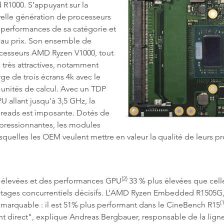
R1000. S’appuyant sur la
velle génération de processeurs
 performances de sa catégorie et
 au prix. Son ensemble de
rocesseurs AMD Ryzen V1000, tout
 très attractives, notamment
ge de trois écrans 4k avec le
nités de calcul. Avec un TDP
PU allant jusqu'à 3,5 GHz, la
hreads est imposante. Dotés de
pressionnantes, les modules
squelles les OEM veulent mettre en valeur la qualité de leurs p
(2)
 élevées et des performances GPU
33 % plus élevées que cell
tages concurrentiels décisifs. L’AMD Ryzen Embedded R1505G,
(1
emarquable : il est 51% plus performant dans le CineBench R15
nt direct", explique Andreas Bergbauer, responsable de la lig