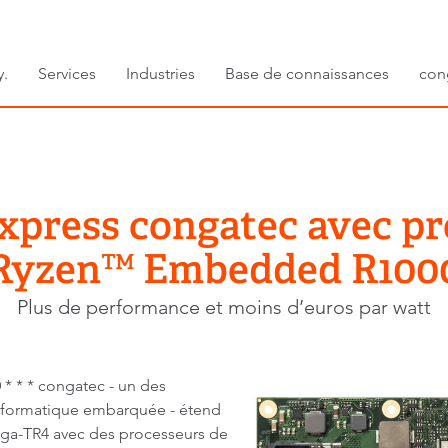
y.
Services
Industries
Base de connaissances
con
press congatec avec p
Ryzen™ Embedded R100
Plus de performance et moins d’euros par watt
0
* * * congatec - un des
informatique embarquée - étend
a-TR4 avec des processeurs de