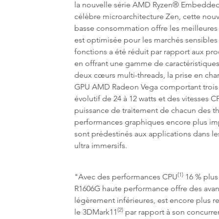
la nouvelle série AMD Ryzen® Embedded 
célèbre microarchitecture Zen, cette nou
basse consommation offre les meilleures
est optimisée pour les marchés sensibles
fonctions a été réduit par rapport aux p
en offrant une gamme de caractéristiques
deux cœurs multi-threads, la prise en char
GPU AMD Radeon Vega comportant trois u
évolutif de 24 à 12 watts et des vitesses C
puissance de traitement de chacun des t
performances graphiques encore plus im
sont prédestinés aux applications dans le
ultra immersifs.
(1)
"Avec des performances CPU
16 % plus
R1606G haute performance offre des avan
légèrement inférieures, est encore plus r
(2)
le 3DMark11
par rapport à son concurre