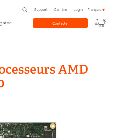
Support
Carrière
Login
Français
gatec
Contacter
rocesseurs AMD
0