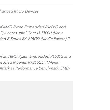
dvanced Micro Devices.
e of AMD Ryzen Embedded R1606G and
 4 cores, Intel Core i3-7100U (Kaby
ded R-Series RX-216GD (Merlin Falcon) 2
 of an AMD Ryzen Embedded R1606G and
mbedded R-Series RX216GD ("Merlin
 3DMark 11 Performance benchmark. EMB-