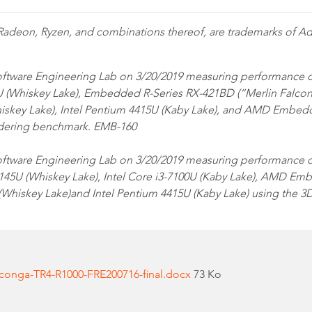
deon, Ryzen, and combinations thereof, are trademarks of A
ftware Engineering Lab on 3/20/2019 measuring performanc
U (Whiskey Lake), Embedded R-Series RX-421BD (“Merlin Falcon”)
hiskey Lake), Intel Pentium 4415U (Kaby Lake), and AMD Embed
ndering benchmark. EMB-160
tware Engineering Lab on 3/20/2019 measuring performance
145U (Whiskey Lake), Intel Core i3-7100U (Kaby Lake), AMD E
 (Whiskey Lake)and Intel Pentium 4415U (Kaby Lake) using the
onga-TR4-R1000-FRE200716-final.docx
73 Ko