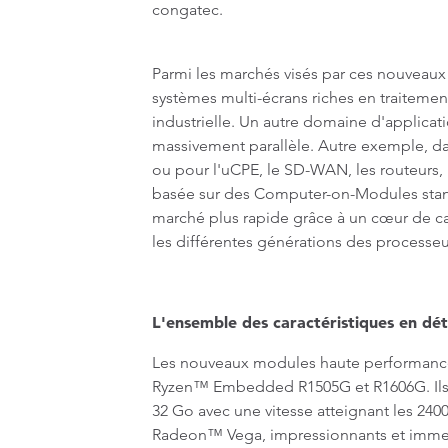
congatec.
Parmi les marchés visés par ces nouvea
systèmes multi-écrans riches en traitemen
industrielle. Un autre domaine d'applicat
massivement parallèle. Autre exemple, dan
ou pour l'uCPE, le SD-WAN, les routeurs
basée sur des Computer-on-Modules standa
marché plus rapide grâce à un cœur de cal
les différentes générations des processeu
L'ensemble des caractéristiques en dét
Les nouveaux modules haute performance
Ryzen™ Embedded R1505G et R1606G. Ils
32 Go avec une vitesse atteignant les 2
Radeon™ Vega, impressionnants et immersi