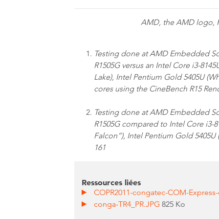
AMD, the AMD logo, Ra
Testing done at AMD Embedded So
R1505G versus an Intel Core i3-8145
Lake), Intel Pentium Gold 5405U (W
cores using the CineBench R15 Re
Testing done at AMD Embedded Sof
R1505G compared to Intel Core i3-8
Falcon”), Intel Pentium Gold 5405U
161
Ressources liées
COPR2011-congatec-COM-Express-c
conga-TR4_PR.JPG
825 Ko