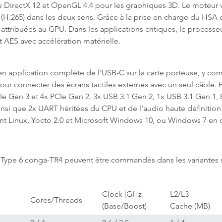
e DirectX 12 et OpenGL 4.4 pour les graphiques 3D. Le moteur v
(H.265) dans les deux sens. Grâce à la prise en charge du HSA 
attribuées au GPU. Dans les applications critiques, le proces
 AES avec accélération matérielle.
application complète de l'USB-C sur la carte porteuse, y comp
our connecter des écrans tactiles externes avec un seul câble. P
Ie Gen 3 et 4x PCIe Gen 2, 3x USB 3.1 Gen 2, 1x USB 3.1 Gen 1, 
ainsi que 2x UART héritées du CPU et de l'audio haute définitio
ont Linux, Yocto 2.0 et Microsoft Windows 10, ou Windows 7 en 
pe 6 conga-TR4 peuvent être commandés dans les variantes s
Clock [GHz]
L2/L3
Cores/Threads
(Base/Boost)
Cache (MB)