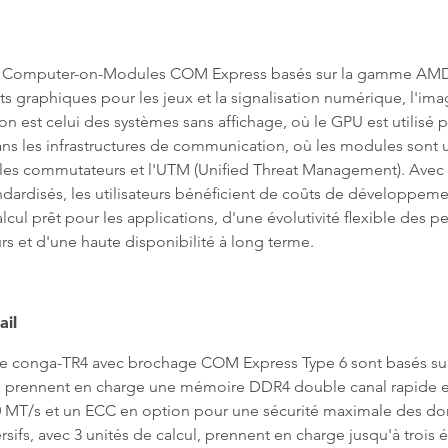
ux Computer-on-Modules COM Express basés sur la gamme AMD 
ts graphiques pour les jeux et la signalisation numérique, l'ima
ion est celui des systèmes sans affichage, où le GPU est utilisé
s les infrastructures de communication, où les modules sont ut
, les commutateurs et l'UTM (Unified Threat Management). Avec
rdisés, les utilisateurs bénéficient de coûts de développement 
cul prêt pour les applications, d'une évolutivité flexible des 
rs et d'une haute disponibilité à long terme.
ail
 conga-TR4 avec brochage COM Express Type 6 sont basés sur
 prennent en charge une mémoire DDR4 double canal rapide e
400 MT/s et un ECC en option pour une sécurité maximale des 
fs, avec 3 unités de calcul, prennent en charge jusqu'à trois 