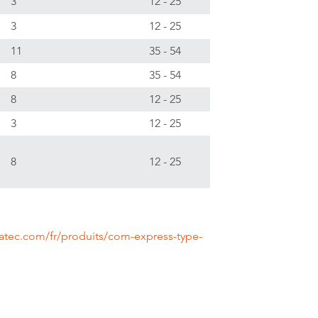
3
12 - 25
3
12 - 25
11
35 - 54
8
35 - 54
8
12 - 25
3
12 - 25
8
12 - 25
atec.com/fr/produits/com-express-type-