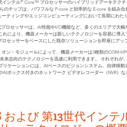
®
世代インテル
Core™ プロセッサーのハイブリッドアーキテク
 と呼ばれるこれらのチップは、パワフルな P-core と効率的な E-c
ューティングやエッジコンピューティングにおいて長期にわた
3世代プロセッサーは、AI性能やI/O機能など、多くのエリアで
 これにより、機器メーカーは新しいテクノロジーを容易に導入
™プロセッサーをベースにした既存ソリューションを即座にアッ
モジュールによって、機器メーカーは3種類のCOM-HPCモジュール
ss で、この未来志向のテクノロジーを迅速に利用できます。 それ
プリケーションには、AIベースのビジョンシステム、自律移動
やAIボックス付きのネットワーク ビデオレコーダー（NVR）
 S および 第13世代インテル