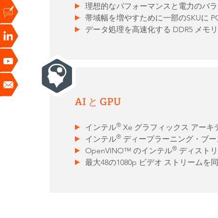
理想的なパフォーマンスと電力のバラ
帯域幅を増やすために一部のSKUに PCIe
データ処理を高速化する DDR5 メモ
AI と GPU
®
インテル
Xe グラフィックス アー
®
インテル
ディープラーニング・ブースト
®
OpenVINO™ のインテル
ディストリ
最大48の1080p ビデオ ストリーム