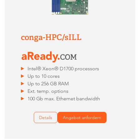
conga-HPC/sILL
Intel® Xeon® D1700 processors
Up to 10 cores
Up to 256 GB RAM
Ext. temp. options
100 Gb max. Ethernet bandwidth
Details
Angebot anfordern