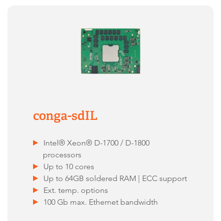
conga-sdIL
Intel® Xeon® D-1700 / D-1800
processors
Up to 10 cores
Up to 64GB soldered RAM | ECC support
Ext. temp. options
100 Gb max. Ethernet bandwidth