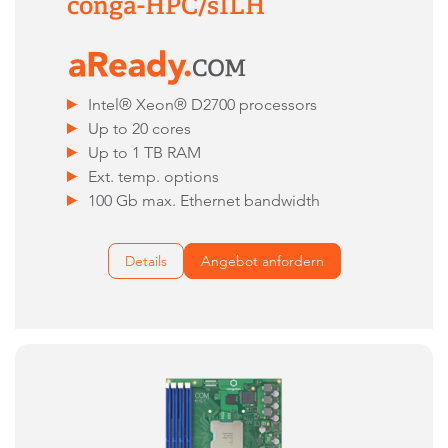
conga-HPC/sILH
Intel® Xeon® D2700 processors
Up to 20 cores
Up to 1 TB RAM
Ext. temp. options
100 Gb max. Ethernet bandwidth
Details
Angebot anfordern