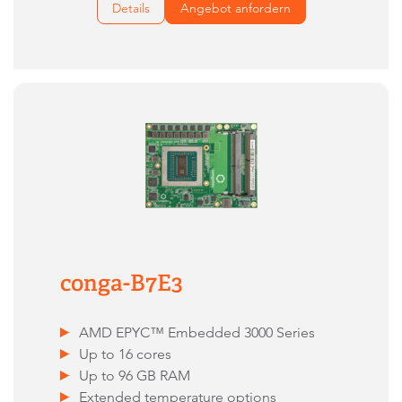
Details
Angebot anfordern
conga-B7E3
AMD EPYC™ Embedded 3000 Series
Up to 16 cores
Up to 96 GB RAM
Extended temperature options