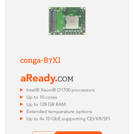
conga-B7XI
Intel® Xeon® D1700 processors
Up to 10 cores
Up to 128 GB RAM
Extended temperature options
Up to 4x 10 GbE supporting CEI/KR/SFI