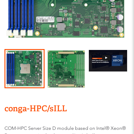
conga-HPC/sILL
COM-HPC Server Size D module based on Intel® Xeon®