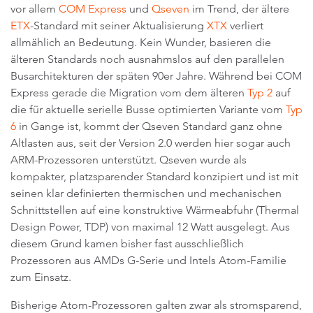
vor allem
COM Express
und
Qseven
im Trend, der ältere
ETX
-Standard mit seiner Aktualisierung
XTX
verliert
allmählich an Bedeutung. Kein Wunder, basieren die
älteren Standards noch ausnahmslos auf den parallelen
Busarchitekturen der späten 90er Jahre. Während bei COM
Express gerade die Migration vom dem älteren
Typ 2
auf
die für aktuelle serielle Busse optimierten Variante vom
Typ
6
in Gange ist, kommt der Qseven Standard ganz ohne
Altlasten aus, seit der Version 2.0 werden hier sogar auch
ARM-Prozessoren unterstützt. Qseven wurde als
kompakter, platzsparender Standard konzipiert und ist mit
seinen klar definierten thermischen und mechanischen
Schnittstellen auf eine konstruktive Wärmeabfuhr (Thermal
Design Power, TDP) von maximal 12 Watt ausgelegt. Aus
diesem Grund kamen bisher fast ausschließlich
Prozessoren aus AMDs G-Serie und Intels Atom-Familie
zum Einsatz.
Bisherige Atom-Prozessoren galten zwar als stromsparend,