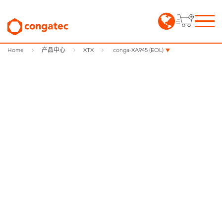
Home
产品中心
XTX
conga-XA945 (EOL)