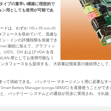
トタイプの素早い構築に理想的で
ョン用としても使用が可能であ
、わずか 145 x 95 mm の
タフェースを収めていて、迅速な
イン・インの評価段階を加速でき
thernet 接続に加えて、グラフィッ
、LVDS、DVI および VGA を含
LAN 用としても使用可能なミ
標準インタフェースをも提供する。 大容量記憶装置の接続用として、2x 
ちらかを使って供給できる。 バッテリー･マネージメント用に必要な
t Battery Manager (conga-SBM2C) を直接使うことができる
と、バッテリー･システムとの通信が完全に実現され、それ故、特