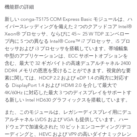
機能群の詳細
新しい conga-TS175 COM Express Basic モジュールは、ハ
イパースレッディングを備えた 2 つのクアッドコア Intel®
Xeon® プロセッサ、ならびに 45～ 25 W TDP エンベロー
プ内に 5 つの異なる Intel® Core™ i7 プロセッサ、i5 プロ
セッサおよび i3 プロセッサを搭載しています。帯域幅集
中型のアプリケーションは、ECC サポートオプションを
含む、最大で 32 ギガバイトの高速デュアルチャネル 2400
DDR4 メモリの恩恵を受けることができます。視覚的な要
素に関しては、HDCP 2.2 および eDP 1.4 の両方に対応す
る DisplayPort 1.4 および HDMI 2.0 を介して最大で
4K/60Hz に対応した最大 3 つのディスプレイをサポートす
る新しい Intel HD630 グラフィックスを搭載しています。
また、このモジュールは、レガシーディスプレイ用にデュ
アルチャネル LVDS および VGA も提供しています。ハー
ドウェアで加速化された 10 ビットエンコーディング/デコ
ーディングと、HEVC および VP9 の高いダイナミックレン