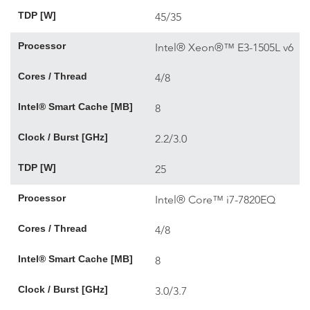
TDP [W]
45/35
Processor
Intel® Xeon®™ E3-1505L v6
Cores / Thread
4/8
Intel® Smart Cache [MB]
8
Clock / Burst [GHz]
2.2/3.0
TDP [W]
25
Processor
Intel® Core™ i7-7820EQ
Cores / Thread
4/8
Intel® Smart Cache [MB]
8
Clock / Burst [GHz]
3.0/3.7