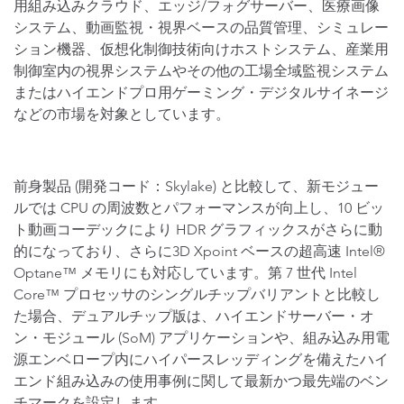
用組み込みクラウド、エッジ/フォグサーバー、医療画像
システム、動画監視・視界ベースの品質管理、シミュレー
ション機器、仮想化制御技術向けホストシステム、産業用
制御室内の視界システムやその他の工場全域監視システム
またはハイエンドプロ用ゲーミング・デジタルサイネージ
などの市場を対象としています。
前身製品 (開発コード：Skylake) と比較して、新モジュー
ルでは CPU の周波数とパフォーマンスが向上し、10 ビッ
ト動画コーデックにより HDR グラフィックスがさらに動
的になっており、さらに3D Xpoint ベースの超高速 Intel®
Optane™ メモリにも対応しています。第 7 世代 Intel
Core™ プロセッサのシングルチップバリアントと比較し
た場合、デュアルチップ版は、ハイエンドサーバー・オ
ン・モジュール (SoM) アプリケーションや、組み込み用電
源エンベロープ内にハイパースレッディングを備えたハイ
エンド組み込みの使用事例に関して最新かつ最先端のベン
チマークを設定します。