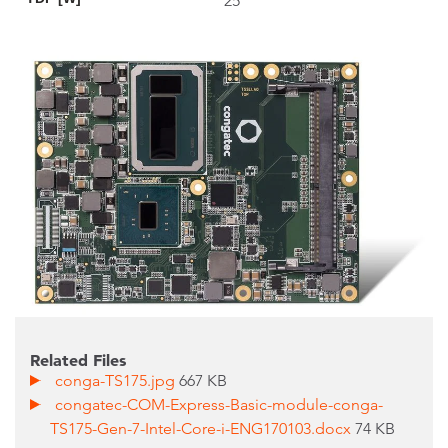
25
Related Files
conga-TS175.jpg
667 KB
congatec-COM-Express-Basic-module-conga-
TS175-Gen-7-Intel-Core-i-ENG170103.docx
74 KB