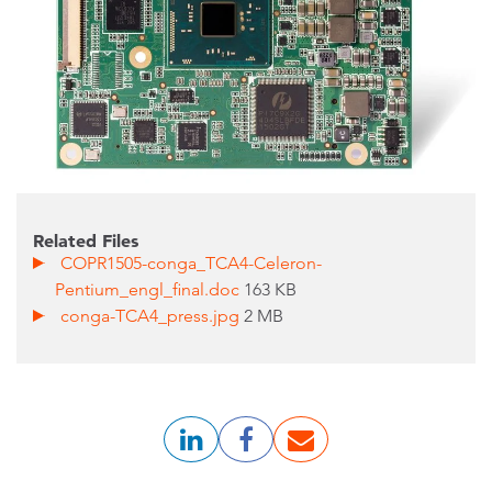
Related Files
COPR1505-conga_TCA4-Celeron-
Pentium_engl_final.doc
163 KB
conga-TCA4_press.jpg
2 MB