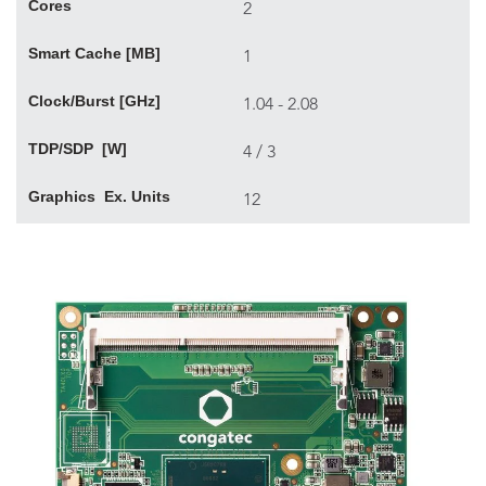
Cores
2
Smart Cache [MB]
1
Clock/Burst [GHz]
1.04 - 2.08
TDP/SDP [W]
4 / 3
Graphics Ex. Units
12