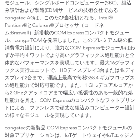
モジュール、シングルボードコンピューター(SBC)、組込
み設計および製造(EDM)サービスの技術会社である
congatec AGは、このたび当社初となる、Intel®
Pentium®とCeleron®プロセッサ（コードネー
ム:Braswell）新搭載のCOM Expressコンパクトモジュー
ル、conga-TCA4を発表しました。このプレミアム級の低
消費電力設計により、強力なCOM Expressモジュールはわ
ずか平均４ワットでより高いグラフィックス処理能力と全
体的なパフォーマンスを実現しています。最大16グラフィ
ックス実行ユニットで、HDディスプレイ3台または4kディ
スプレイ2台まで、理論上最高で毎秒358.4 ギガフロップス
の処理能力で対応可能です。また、1 GHzデュアルコアか
ら2 GHzクアッドコアまで幅広い拡張性のある一般的な処
理能力を具え、COM Expressのコンパクトなフットプリン
トによる、ファンレスで頑丈な組込みコンピューター設計
の様々なモジュールを実現しています。
congatecの新製品 COM Expressコンパクトモジュールの
対象アプリケーションは、IoTゲートウェイやIoTエッジノ