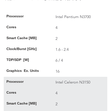
Processor
Intel Pentium N3700
Cores
4
Smart Cache [MB]
2
Clock/Burst [GHz]
1.6 - 2.4
TDP/SDP [W]
6 / 4
Graphics Ex. Units
16
Processor
Intel Celeron N3150
Cores
4
Smart Cache [MB]
2