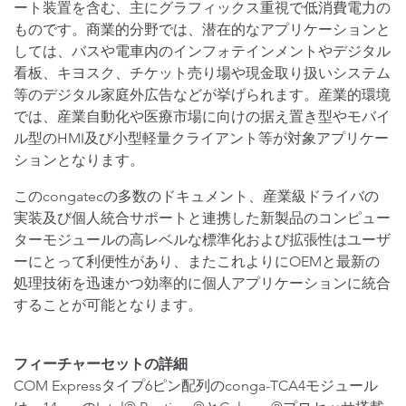
ート装置を含む、主にグラフィックス重視で低消費電力の
ものです。商業的分野では、潜在的なアプリケーションと
しては、バスや電車内のインフォテインメントやデジタル
看板、キヨスク、チケット売り場や現金取り扱いシステム
等のデジタル家庭外広告などが挙げられます。産業的環境
では、産業自動化や医療市場に向けの据え置き型やモバイ
ル型のHMI及び小型軽量クライアント等が対象アプリケー
ションとなります。
このcongatecの多数のドキュメント、産業級ドライバの
実装及び個人統合サポートと連携した新製品のコンピュー
ターモジュールの高レベルな標準化および拡張性はユーザ
ーにとって利便性があり、またこれよりにOEMと最新の
処理技術を迅速かつ効率的に個人アプリケーションに統合
することが可能となります。
フィーチャーセットの詳細
COM Expressタイプ6ピン配列のconga-TCA4モジュール