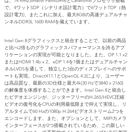
は、14 nmのIntel® Pentium®とCeleron®プロセッサ搭載
で、4ワットSDP（シナリオ設計電力）で6ワットTDP（熱
設計電力)、またこれに加え、最大8GBの高速デュアルチャ
ンネルDDR3L 1600 RAMを備えています。
Intel Gen 8グラフィックスと統合することで、以前の商品
と比べ2倍ものグラフィックスパフォーマンスを誇るアプ
リケーションの実現が可能となりました。また、DP 1.1 x2
またはHDMI 1.4b x 2、eDP 1.4を1個またはデュアルチャン
ネルLVDSを通して、独立した3台のディスプレイへのサポ
ートも実現。DirectX11.1とOpenGL 4.2により、ユーザー
は高品質な、最新の3D仕様と最大4k(30 Hzで3840 x 2160)
の解像度を体感することができます。Intel Gen 8と統合し
たビデオエンジンが、ジッターフリーのH.265/HEVC圧縮
ビデオの復号化をCPUの利用最低限まで抑えて実現し、リ
アルタイムで60 Hzの1080p H.264ビデオストリーム2つを
エンコードします。また、オプションとして、MIPIカメラ
インターフェースが2つ搭載されているため、この新しい