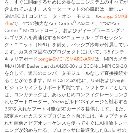
を、すぐに開始するために必要なエコシステムのすべてが
含まれています。スターターセットの心臓部は、新しい
SMARC 2.1 コンピュータ・オン・モジュール
conga-SMX8-
®
Plus
で、4つの強力なArm Cortex
-A53コア、1つのArm
®
Cortex
-M7コントローラ、およびディープラーニングア
ルゴリズムを高速化するNXPニューラル・プロセッシン
グ・ユニット（NPU）を備え、パッシブ冷却が付属してい
ます。カスタマ固有のプロジェクトにおいて、3.5インチ
キャリアボード
conga-SMC1/SMARC-ARM
は、MIPIカメラ
用の13MP Basler dart daA4200-30mci BCONにMIPI CSI-2.0
を介して、追加のコンバータモジュールなしで直接接続す
ることができます。MIPI CSI-2.0の他に、USBおよびGigE
ビジョンカメラもサポート可能です。ソフトウェアとして
は、コンガテックは、あらかじめコンフィグレーションさ
れたブートローダー、YoctoビルドOSイメージと対応する
BSPを入れたブート可能なSDカードを提供します。また、
認定されたカスタマプロジェクト向けには、キャプチャさ
れた画像とビデオシーケンスを使ってすぐにAI推論トレー
ニングが始められる、プロセッサに最適化したBasler社の