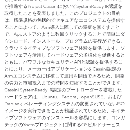
が推進するProject CassiniにおいてSystemReady IR認証を
取得したことを発表しました。このプロジェクトの目的
は、標準規格の包括的でセキュアなエコシステムを提供す
ることによって、Arm導入に際しての障壁を無くすこと
で、Appストアのように数回クリックすることで簡単にダ
ウンロード、インストール、プログラムの実行ができる、
クラウドネイティブなソフトウェア体験を提供します。ソ
フトウェアを活用してハードウェアの多様化を促進すると
ともに、パワフルなセキュリティAPIと認証を提供するこ
とにより、メーカーはアプリケーションをCassini認定の
Armエコシステムに移植して運用を開始できるため、開発
の労力と市場投入までの時間を短縮することができます。
Cassini SystemReady IR認定のブートローダーを搭載した
ハードウェアは、Ubuntu、Fedora、openSUSE、および
Debianオペレーティングシステムの変更されていないISO
イメージを実行できることが検証されているため、ネイテ
ィブソフトウェアのインストールを容易にします。コンガ
テックのYoctoプロジェクトに関するOSビルドサービス