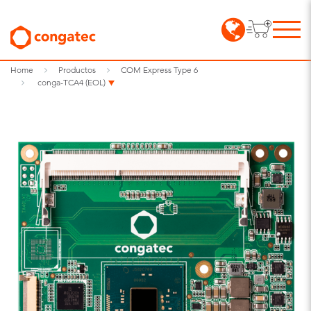
Home
Productos
COM Express Type 6
conga-TCA4 (EOL)