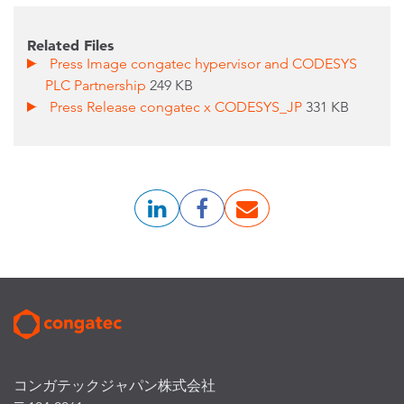
Related Files
Press Image congatec hypervisor and CODESYS
PLC Partnership
249 KB
Press Release congatec x CODESYS_JP
331 KB
コンガテックジャパン株式会社