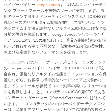
ハイパーバイザー
conga-zones
は、組込みコンピューティ
ング プラットフォームを複数のゾーンに分割します。 専
用のゾーンで汎用オペレーティングシステムと CODESYS
PLCベースのリアルタイム制御が並行して実行され、1つ
のシステム上で決定論的なリアルタイム動作および安全な
分離の両方を保証します。 conga-zones ハイパーバイザ
ーと CODESYS PLCの組合わせは、業界が制御技術の仮想
化へと移行する中で不可欠な、信頼性や仮想化の柔軟性、
および決定論的なパフォーマンスを提供します。
「CODESYS とのパートナーシップにより、コンガテック
の conga-zones ハイパーバイザーと CODESYS PLC が統
合され、厳格なリアルタイム性能とアイソレーションを保
証しながら、お客様に標準的なハードウェア上で動作す
る、インストールが容易でコスト効率の高いソリューショ
ンを提供します」 と、コンガテックのCOO兼CTOである
コンラート・ガーハマー（Konrad Garhammer）は述べて
います。 「コンガテックのハイパーバイザー テクノロジ
ーは、産業用アプリケーションにおいて CODESYS PLC と