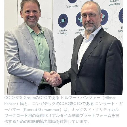
CODESYS GroupのCTOである ヒルマー・パンツァー（Hilmar
Panzer）氏と、コンガテックのCOO兼CTOである コンラート・ガ
ーハマー（Konrad Garhammer）は、ミックスド・クリティカル
ワークロード用の仮想化リアルタイム制御プラットフォームを提
供するための戦略的協力関係を歓迎しています。