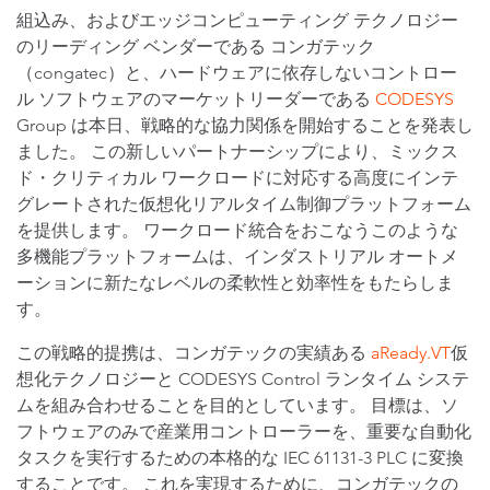
組込み、およびエッジコンピューティング テクノロジー
のリーディング ベンダーである コンガテック
（congatec）と、ハードウェアに依存しないコントロー
ル ソフトウェアのマーケットリーダーである
CODESYS
Group は本日、戦略的な協力関係を開始することを発表し
ました。 この新しいパートナーシップにより、ミックス
ド・クリティカル ワークロードに対応する高度にインテ
グレートされた仮想化リアルタイム制御プラットフォーム
を提供します。 ワークロード統合をおこなうこのような
多機能プラットフォームは、インダストリアル オートメ
ーションに新たなレベルの柔軟性と効率性をもたらしま
す。
この戦略的提携は、コンガテックの実績ある
aReady.VT
仮
想化テクノロジーと CODESYS Control ランタイム システ
ムを組み合わせることを目的としています。 目標は、ソ
フトウェアのみで産業用コントローラーを、重要な自動化
タスクを実行するための本格的な IEC 61131-3 PLC に変換
することです。 これを実現するために、コンガテックの