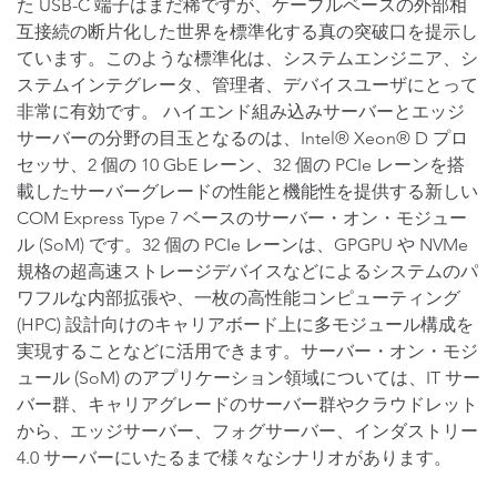
た USB-C 端子はまだ稀ですが、ケーブルベースの外部相
互接続の断片化した世界を標準化する真の突破口を提示し
ています。このような標準化は、システムエンジニア、シ
ステムインテグレータ、管理者、デバイスユーザにとって
非常に有効です。 ハイエンド組み込みサーバーとエッジ
サーバーの分野の目玉となるのは、Intel® Xeon® D プロ
セッサ、2 個の 10 GbE レーン、32 個の PCIe レーンを搭
載したサーバーグレードの性能と機能性を提供する新しい
COM Express Type 7 ベースのサーバー・オン・モジュー
ル (SoM) です。32 個の PCIe レーンは、GPGPU や NVMe
規格の超高速ストレージデバイスなどによるシステムのパ
ワフルな内部拡張や、一枚の高性能コンピューティング
(HPC) 設計向けのキャリアボード上に多モジュール構成を
実現することなどに活用できます。サーバー・オン・モジ
ュール (SoM) のアプリケーション領域については、IT サー
バー群、キャリアグレードのサーバー群やクラウドレット
から、エッジサーバー、フォグサーバー、インダストリー
4.0 サーバーにいたるまで様々なシナリオがあります。