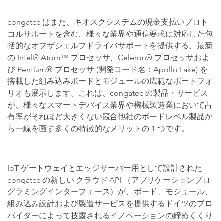
congatec はまた、キオスクシステムの現金支払いプロト
コルサポートを含む、様々な業界や通信要求に対応した包
括的なオフザシェルフドライバサポートを提供する、最新
の Intel® Atom™ プロセッサ、Celeron® プロセッサおよ
び Pentium® プロセッサ (開発コード名：Apollo Lake) を
搭載した組み込みボードとモジュールの広範なポートフォ
リオも展示します。これは、congatec の製品・サービス
が、様々なスマートデバイス業界や機械製造業において占
有率がそれほど大きくない競合他社のボードレベル製品か
ら一線を画す多くの特徴的なメリットの 1 つです。
IoT ゲートウェイとエッジサーバー用として設計された
congatec の新しい クラウド API （アプリケーションプロ
グラミングインターフェース）が、ボード、モジュール、
組み込み設計および製造サービスを提供するドイツのプロ
バイダーによって披露されるイノベーションの締めくくり