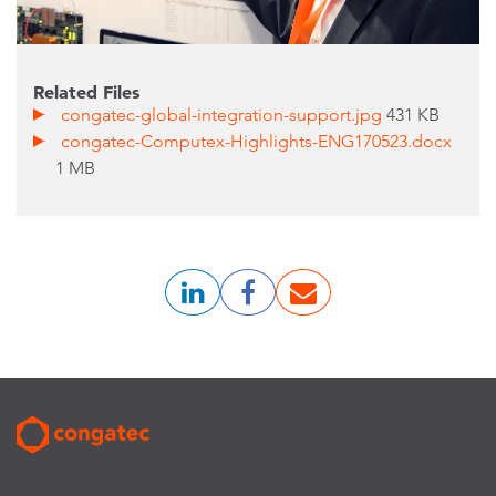
Related Files
congatec-global-integration-support.jpg
431 KB
congatec-Computex-Highlights-ENG170523.docx
1 MB