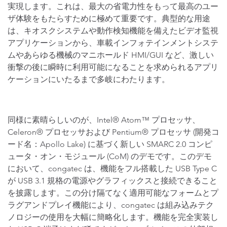
実現します。これは、最大の省電力性をもって最高のユー
ザ体験をもたらすために極めて重要です。典型的な用途
は、キオスクシステムや動作検知機能を備えたビデオ監視
アプリケーションから、車載インフォテインメントシステ
ムやあらゆる機械のマニホールド HMI/GUI など、激しい
衝撃の後に瞬時に利用可能になることを求められるアプリ
ケーションにいたるまで多岐にわたります。
同様に素晴らしいのが、Intel® Atom™ プロセッサ、
Celeron® プロセッサおよび Pentium® プロセッサ (開発コ
ード名：Apollo Lake) に基づく新しい SMARC 2.0 コンピ
ュータ・オン・モジュール (CoM) のデモです。このデモ
において、congatec は、機能をフル搭載した USB Type C
が USB 3.1 規格の電源やグラフィックスと接続できること
を披露します。この分け隔てなく適用可能なフォームとプ
ラグアンドプレイ機能により、congatec は組み込みテク
ノロジーの使用を大幅に簡略化します。機能を完全実装し