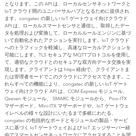
となります。この API は、ローカルセンサネットワークと
IoT クラウド間のユニバーサルハブとなるために提供され
ます。congatec の新しい IoT ゲートウェイ向けクラウド
API は、ローカルスマートセンサと通信し、取得したデー
タを処理および変換して、ローカルルールエンジンに基づ
いて自動化されたアクションを実行します。IoT クラウド
へのトラフィックを軽減し、高速なローカルアクションを
可能にします。TLS セキュアな MQTTプロトコルを使用し
て、適切なクラウドとのセキュアな双方向データ交換を実
現します。クライアントは https 経由で、クライアントま
たは管理者モードでこのクラウドにアクセスできます。こ
れらすべての機能により、congatec の新しい IoT ゲート
ウェイ向けクラウド API は、COM Express モジュール、
Qseven モジュール、 SMARC モジュールから、Pico-ITX
マザーボード、Mini-ITX マザーボードや、IoT ゲートウェ
イレベルの様々な設計にいたるまで多岐にわたる、
congatec の包括的なボードとモジュールの製品・サービ
スに基づく IoT ゲートウェイおよび IoT エッジサーバー経
由でスマートセンサネットワークにアクセスすることを望