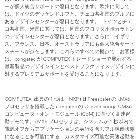
ーが個人統合サポートの窓口となります。欧州に関して
は、ドイツのデッゲンドルフと、チェコ共和国のブルノに
あるデザインセンターが窓口となります。 ドイツとチェ
コ共和国。米国に関しては、同国のフロリダ州ボカラトン
のデザインセンターが窓口となります。さらに、イギリ
ス、フランス、日本、オーストラリアにも個人統合サービ
スチームが点在します。これらのすべての拠点で、お客様
は、congatec が COMPUTEX トレードショーで展示する
最新製品のデザインインとベストプラクティスデザインに
対するプレミアムサポートを受けることになります。
COMPUTEX 出典の 1 つは、NXP (旧 Freescale) の i.MX6
プロセッサを搭載した congatec の Qseven conga-UMX6
コンピュータ・オン・モジュール (CoM) に基づく高速起
動デモです。i.MX6 プロセッサは、システムが 1 秒以内で
電源オフからアプリケーションの実行を含むフル稼働状態
になることを可能にする、カスタマイズ可能な高速起動を