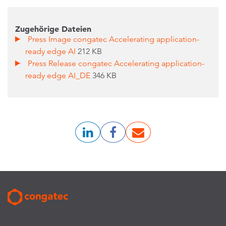
Zugehörige Dateien
Press Image congatec Accelerating application-
ready edge AI
212 KB
Press Release congatec Accelerating application-
ready edge AI_DE
346 KB