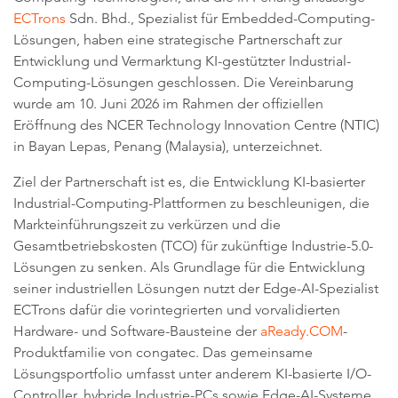
ECTrons
Sdn. Bhd., Spezialist für Embedded-Computing-
Lösungen, haben eine strategische Partnerschaft zur
Entwicklung und Vermarktung KI-gestützter Industrial-
Computing-Lösungen geschlossen. Die Vereinbarung
wurde am 10. Juni 2026 im Rahmen der offiziellen
Eröffnung des NCER Technology Innovation Centre (NTIC)
in Bayan Lepas, Penang (Malaysia), unterzeichnet.
Ziel der Partnerschaft ist es, die Entwicklung KI-basierter
Industrial-Computing-Plattformen zu beschleunigen, die
Markteinführungszeit zu verkürzen und die
Gesamtbetriebskosten (TCO) für zukünftige Industrie-5.0-
Lösungen zu senken. Als Grundlage für die Entwicklung
seiner industriellen Lösungen nutzt der Edge-AI-Spezialist
ECTrons dafür die vorintegrierten und vorvalidierten
Hardware- und Software-Bausteine der
aReady.COM
-
Produktfamilie von congatec. Das gemeinsame
Lösungsportfolio umfasst unter anderem KI-basierte I/O-
Controller, hybride Industrie-PCs sowie Edge-AI-Systeme,