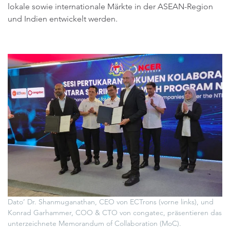
lokale sowie internationale Märkte in der ASEAN-Region
und Indien entwickelt werden.
Dato’ Dr. Shanmuganathan, CEO von ECTrons (vorne links), und
Konrad Garhammer, COO & CTO von congatec, präsentieren das
unterzeichnete Memorandum of Collaboration (MoC).