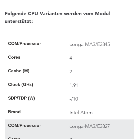
Folgende CPU-Varianten werden vom Modul
unterstützt:
COM/Processor
conga-MA3/E3845
Cores
4
Cache (M)
2
Clock (GHz)
1.91
SDP/TDP (W)
-/10
Brand
Intel Atom
COM/Processor
conga-MA3/E3827