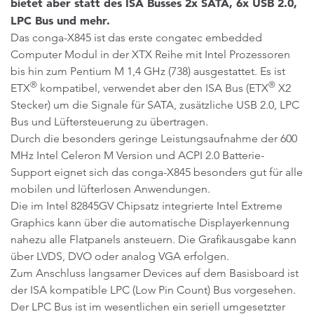
bietet aber statt des ISA Busses 2x SATA, 6x USB 2.0,
LPC Bus und mehr.
Das conga-X845 ist das erste congatec embedded
Computer Modul in der XTX Reihe mit Intel Prozessoren
bis hin zum Pentium M 1,4 GHz (738) ausgestattet. Es ist
®
®
ETX
kompatibel, verwendet aber den ISA Bus (ETX
X2
Stecker) um die Signale für SATA, zusätzliche USB 2.0, LPC
Bus und Lüftersteuerung zu übertragen.
Durch die besonders geringe Leistungsaufnahme der 600
MHz Intel Celeron M Version und ACPI 2.0 Batterie-
Support eignet sich das conga-X845 besonders gut für alle
mobilen und lüfterlosen Anwendungen.
Die im Intel 82845GV Chipsatz integrierte Intel Extreme
Graphics kann über die automatische Displayerkennung
nahezu alle Flatpanels ansteuern. Die Grafikausgabe kann
über LVDS, DVO oder analog VGA erfolgen.
Zum Anschluss langsamer Devices auf dem Basisboard ist
der ISA kompatible LPC (Low Pin Count) Bus vorgesehen.
Der LPC Bus ist im wesentlichen ein seriell umgesetzter