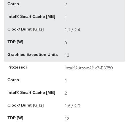
Cores
2
Intel® Smart Cache [MB]
1
Clock/ Burst [GHz]
1.1 / 2.4
TDP [W]
6
Graphics Execution Units
12
Prozessor
Intel® Atom® x7-E3950
Cores
4
Intel® Smart Cache [MB]
2
Clock/ Burst [GHz]
1.6 / 2.0
TDP [W]
12