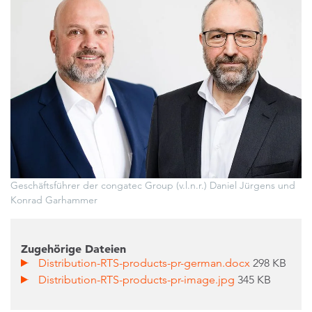
Geschäftsführer der congatec Group (v.l.n.r.) Daniel Jürgens und
Konrad Garhammer
Zugehörige Dateien
Distribution-RTS-products-pr-german.docx
298 KB
Distribution-RTS-products-pr-image.jpg
345 KB