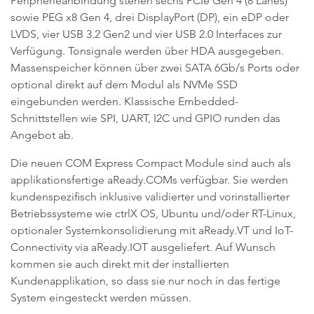
Peripherieanbindung stehen sechs PCIe Gen 4 (8 Lanes)
sowie PEG x8 Gen 4, drei DisplayPort (DP), ein eDP oder
LVDS, vier USB 3.2 Gen2 und vier USB 2.0 Interfaces zur
Verfügung. Tonsignale werden über HDA ausgegeben.
Massenspeicher können über zwei SATA 6Gb/s Ports oder
optional direkt auf dem Modul als NVMe SSD
eingebunden werden. Klassische Embedded-
Schnittstellen wie SPI, UART, I2C und GPIO runden das
Angebot ab.
Die neuen COM Express Compact Module sind auch als
applikationsfertige aReady.COMs verfügbar. Sie werden
kundenspezifisch inklusive validierter und vorinstallierter
Betriebssysteme wie ctrlX OS, Ubuntu und/oder RT-Linux,
optionaler Systemkonsolidierung mit aReady.VT und IoT-
Connectivity via aReady.IOT ausgeliefert. Auf Wunsch
kommen sie auch direkt mit der installierten
Kundenapplikation, so dass sie nur noch in das fertige
System eingesteckt werden müssen.