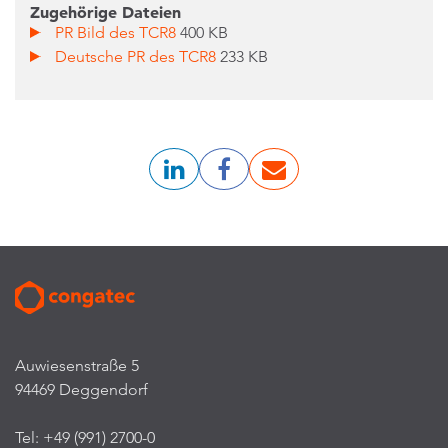
Zugehörige Dateien
PR Bild des TCR8
400 KB
Deutsche PR des TCR8
233 KB
Auwiesenstraße 5
94469 Deggendorf
Tel: +49 (991) 2700-0