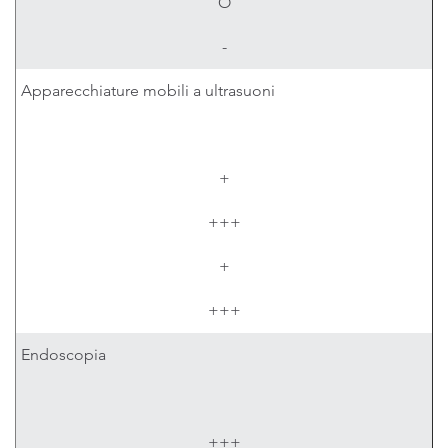
O
-
Apparecchiature mobili a ultrasuoni
+
+++
+
+++
Endoscopia
+++