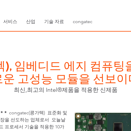
서비스
산업
기술 자료
congatec
가텍), 임베디드 에지 컴퓨팅
로운 고성능 모듈을 선보이
최신,최고의 Intel®제품을 적용한 신제품
* *
congatec(콩가텍) 표준화 및
시장을 선도하는 업체로서 오늘날
드 프로세서 기술을 적용한 10가