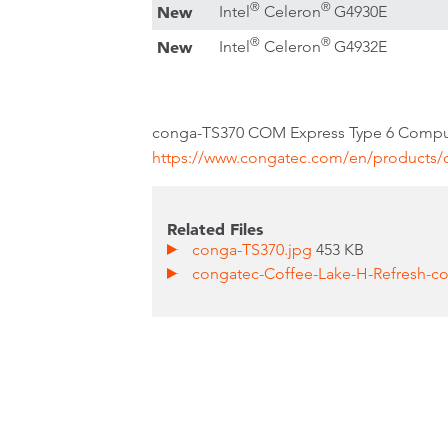
®
®
New
Intel
Celeron
G4930E
®
®
New
Intel
Celeron
G4932E
conga-TS370 COM Express Type 
https://www.congatec.com/en/products/c
Related Files
conga-TS370.jpg
453 KB
congatec-Coffee-Lake-H-Refresh-c