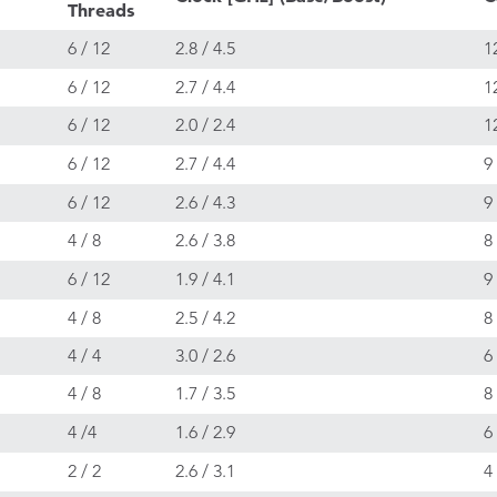
Threads
6 / 12
2.8 / 4.5
1
6 / 12
2.7 / 4.4
1
6 / 12
2.0 / 2.4
1
6 / 12
2.7 / 4.4
9
6 / 12
2.6 / 4.3
9
4 / 8
2.6 / 3.8
8
6 / 12
1.9 / 4.1
9
4 / 8
2.5 / 4.2
8
4 / 4
3.0 / 2.6
6
4 / 8
1.7 / 3.5
8
4 /4
1.6 / 2.9
6
2 / 2
2.6 / 3.1
4