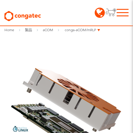
Home
製品
aCOM
conga-aCOM/mRLP