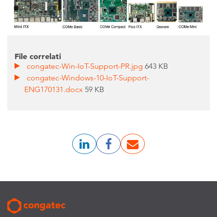
File correlati
congatec-Win-IoT-Support-PR.jpg
643 KB
congatec-Windows-10-IoT-Support-
ENG170131.docx
59 KB