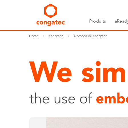
Produits
aRead
Home
congatec
A propos de congatec