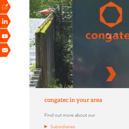
congatec in your area
Find out more about our
Subsidiaries