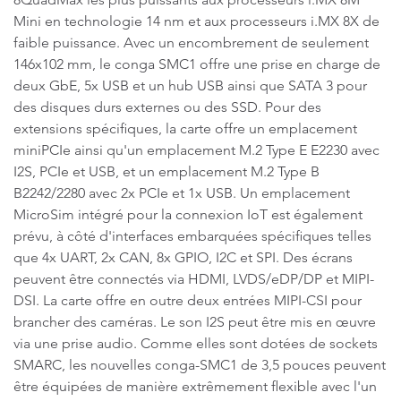
Mini en technologie 14 nm et aux processeurs i.MX 8X de
faible puissance. Avec un encombrement de seulement
146x102 mm, le conga SMC1 offre une prise en charge de
deux GbE, 5x USB et un hub USB ainsi que SATA 3 pour
des disques durs externes ou des SSD. Pour des
extensions spécifiques, la carte offre un emplacement
miniPCIe ainsi qu'un emplacement M.2 Type E E2230 avec
I2S, PCIe et USB, et un emplacement M.2 Type B
B2242/2280 avec 2x PCIe et 1x USB. Un emplacement
MicroSim intégré pour la connexion IoT est également
prévu, à côté d'interfaces embarquées spécifiques telles
que 4x UART, 2x CAN, 8x GPIO, I2C et SPI. Des écrans
peuvent être connectés via HDMI, LVDS/eDP/DP et MIPI-
DSI. La carte offre en outre deux entrées MIPI-CSI pour
brancher des caméras. Le son I2S peut être mis en œuvre
via une prise audio. Comme elles sont dotées de sockets
SMARC, les nouvelles conga-SMC1 de 3,5 pouces peuvent
être équipées de manière extrêmement flexible avec l'un