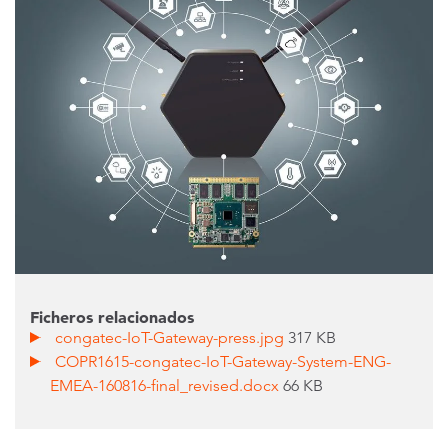
Ficheros relacionados
congatec-IoT-Gateway-press.jpg
317 KB
COPR1615-congatec-IoT-Gateway-System-ENG-
EMEA-160816-final_revised.docx
66 KB