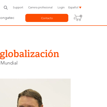
Support
Carrera profesional
Login
Español
congatec
Contacto
 globalización
 Mundial