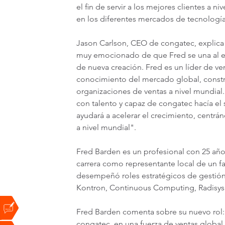
el fin de servir a los mejores clientes a n
en los diferentes mercados de tecnologí
Jason Carlson, CEO de congatec, explica 
muy emocionado de que Fred se una al e
de nueva creación. Fred es un líder de ve
conocimiento del mercado global, const
organizaciones de ventas a nivel mundial.
con talento y capaz de congatec hacía el si
ayudará a acelerar el crecimiento, cent
a nivel mundial".
Fred Barden es un profesional con 25 año
carrera como representante local de un f
desempeñó roles estratégicos de gestión 
Kontron, Continuous Computing, Radisys
Fred Barden comenta sobre su nuevo rol: 
congatec, en una fuerza de ventas globa