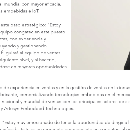
ivel mundial con mayor eficacia,
as embebidas e IoT.
este paso estratégico: "Estoy
quipo congatec en este puesto
ntas, con experiencia y
ruyendo y gestionando
 Él guiará al equipo de ventas
guiente nivel, y al hacerlo,
rándose en mayores oportunidades
s de experiencia en ventas y en la gestión de ventas en la ind
abricante, comercializando tecnologías embebidas en el mercad
nacional y mundial de ventas con los principales actores de 
 y Artesyn Embedded Technologies.
"Estoy muy emocionado de tener la oportunidad de dirigir a l
l unificada. Este es un momento emocionante en congatec, al 