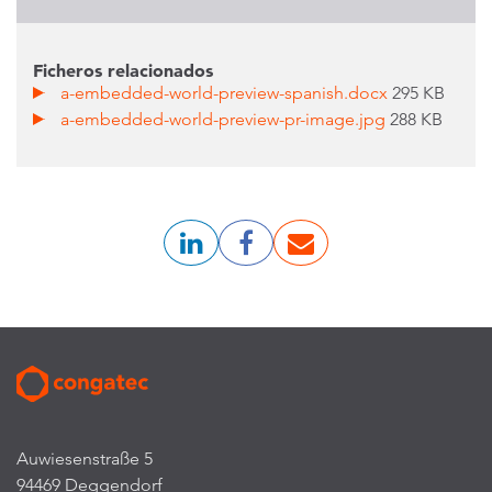
Ficheros relacionados
a-embedded-world-preview-spanish.docx
295 KB
a-embedded-world-preview-pr-image.jpg
288 KB
Auwiesenstraße 5
94469 Deggendorf