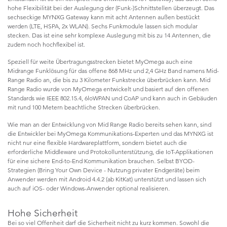
hohe Flexibilität bei der Auslegung der (Funk-)Schnittstellen überzeugt. Das
sechseckige MYNXG Gateway kann mit acht Antennen außen bestückt
werden (LTE, HSPA, 2x WLAN). Sechs Funkmodule lassen sich modular
stecken. Das ist eine sehr komplexe Auslegung mit bis zu 14 Antennen, die
zudem noch hochflexibel ist.
Speziell für weite Übertragungsstrecken bietet MyOmega auch eine
Midrange Funklösung für das offene 868 MHz und 2,4 GHz Band namens Mid-
Range Radio an, die bis zu 3 Kilometer Funkstrecke überbrücken kann. Mid
Range Radio wurde von MyOmega entwickelt und basiert auf den offenen
Standards wie IEEE 802.15.4, 6loWPAN und CoAP und kann auch in Gebäuden
mit rund 100 Metern beachtliche Strecken überbrücken.
Wie man an der Entwicklung von Mid Range Radio bereits sehen kann, sind
die Entwickler bei MyOmega Kommunikations-Experten und das MYNXG ist
nicht nur eine flexible Hardwareplattform, sondern bietet auch die
erforderliche Middleware und Protokollunterstützung, die IoT-Applikationen
für eine sichere End-to-End Kommunikation brauchen. Selbst BYOD-
Strategien (Bring Your Own Device - Nutzung privater Endgeräte) beim
Anwender werden mit Android 4.4.2 (ab KitKat) unterstützt und lassen sich
auch auf iOS- oder Windows-Anwender optional realisieren.
Hohe Sicherheit
Bei so viel Offenheit darf die Sicherheit nicht zu kurz kommen. Sowohl die