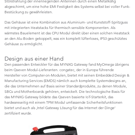
Störstrahlung der innenliegenden Antennen durch einen Metallkäfig
abgeschirmt, um eine hohe EMI Festigkeit des Systems selbst bei voller Funk-
Bestückung zu gewährleisten.
Das Gehäuse ist eine Kombination aus Aluminium- und Kunststoff-Spritzguss
mit integrierten Heatstacks für thermisch sensible Komponenten. Als
wärmstes Bauelement ist das CPU Modul direkt über einen solchen Heatstack
an den Alu-Boden gekoppelt, was ein komplett lüfterloses, IP53 geschütztes
Gehäuse zu ermöglicht.
Design aus einer Hand
Den passenden Entwickler für das MYNXG Gateway fand MyOmega übrigens
beim Qseven Modul-Lieferanten. congatec, der in Europa führende
Hersteller von Computer-on-Modulen, bietet mit seinen Embedded Design &
Manufacturing Services (EMDS) nämlich auch komplette Systemdesigns an,
die das Unternehmen auf Basis seiner Standardprodukte, zu denen Module,
SBCs und Motherboards gehören, entwickelt. Die technologische Basis für
das MYNXG Gateway bildete das Qseven basierte IoT-Starterkit, das
hardwareseitig mit einem TPM Modul umfassende Sicherheitsfunktionen
bietet und auch als ‚Intel Gateway Lösung für das Internet der Dinge‘
zertifiziert wurde.