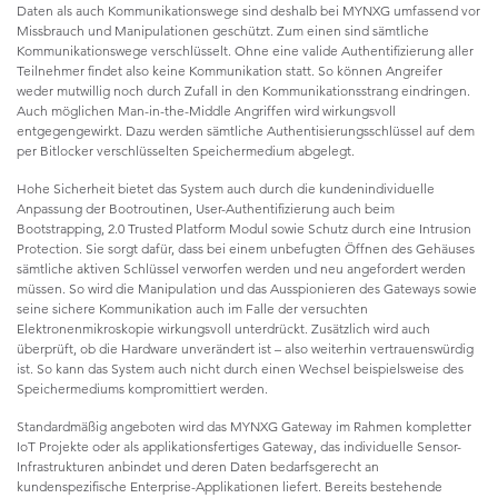
Daten als auch Kommunikationswege sind deshalb bei MYNXG umfassend vor
Missbrauch und Manipulationen geschützt. Zum einen sind sämtliche
Kommunikationswege verschlüsselt. Ohne eine valide Authentifizierung aller
Teilnehmer findet also keine Kommunikation statt. So können Angreifer
weder mutwillig noch durch Zufall in den Kommunikationsstrang eindringen.
Auch möglichen Man-in-the-Middle Angriffen wird wirkungsvoll
entgegengewirkt. Dazu werden sämtliche Authentisierungsschlüssel auf dem
per Bitlocker verschlüsselten Speichermedium abgelegt.
Hohe Sicherheit bietet das System auch durch die kundenindividuelle
Anpassung der Bootroutinen, User-Authentifizierung auch beim
Bootstrapping, 2.0 Trusted Platform Modul sowie Schutz durch eine Intrusion
Protection. Sie sorgt dafür, dass bei einem unbefugten Öffnen des Gehäuses
sämtliche aktiven Schlüssel verworfen werden und neu angefordert werden
müssen. So wird die Manipulation und das Ausspionieren des Gateways sowie
seine sichere Kommunikation auch im Falle der versuchten
Elektronenmikroskopie wirkungsvoll unterdrückt. Zusätzlich wird auch
überprüft, ob die Hardware unverändert ist – also weiterhin vertrauenswürdig
ist. So kann das System auch nicht durch einen Wechsel beispielsweise des
Speichermediums kompromittiert werden.
Standardmäßig angeboten wird das MYNXG Gateway im Rahmen kompletter
IoT Projekte oder als applikationsfertiges Gateway, das individuelle Sensor-
Infrastrukturen anbindet und deren Daten bedarfsgerecht an
kundenspezifische Enterprise-Applikationen liefert. Bereits bestehende