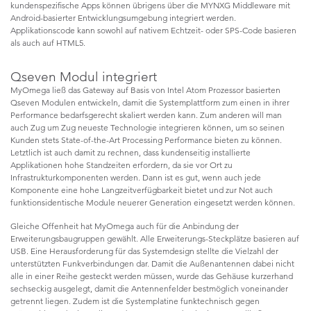
kundenspezifische Apps können übrigens über die MYNXG Middleware mit
Android-basierter Entwicklungsumgebung integriert werden.
Applikationscode kann sowohl auf nativem Echtzeit- oder SPS-Code basieren
als auch auf HTML5.
Qseven Modul integriert
MyOmega ließ das Gateway auf Basis von Intel Atom Prozessor basierten
Qseven Modulen entwickeln, damit die Systemplattform zum einen in ihrer
Performance bedarfsgerecht skaliert werden kann. Zum anderen will man
auch Zug um Zug neueste Technologie integrieren können, um so seinen
Kunden stets State-of-the-Art Processing Performance bieten zu können.
Letztlich ist auch damit zu rechnen, dass kundenseitig installierte
Applikationen hohe Standzeiten erfordern, da sie vor Ort zu
Infrastrukturkomponenten werden. Dann ist es gut, wenn auch jede
Komponente eine hohe Langzeitverfügbarkeit bietet und zur Not auch
funktionsidentische Module neuerer Generation eingesetzt werden können.
Gleiche Offenheit hat MyOmega auch für die Anbindung der
Erweiterungsbaugruppen gewählt. Alle Erweiterungs-Steckplätze basieren auf
USB. Eine Herausforderung für das Systemdesign stellte die Vielzahl der
unterstützten Funkverbindungen dar. Damit die Außenantennen dabei nicht
alle in einer Reihe gesteckt werden müssen, wurde das Gehäuse kurzerhand
sechseckig ausgelegt, damit die Antennenfelder bestmöglich voneinander
getrennt liegen. Zudem ist die Systemplatine funktechnisch gegen