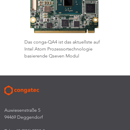
Das conga-QA4 ist das aktuellste auf
Intel Atom Prozessortechnologie
basierende Qseven Modul
Auwiesenstraße 5
94469 Deggendorf