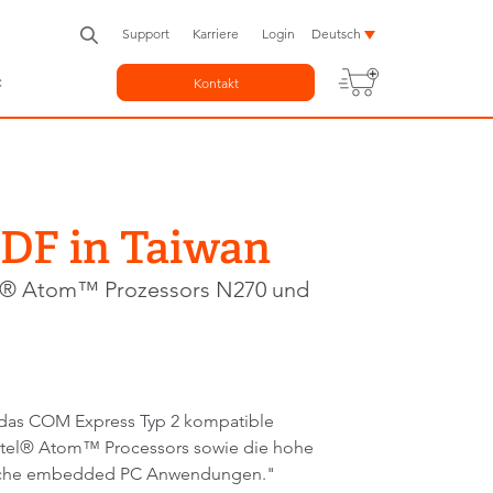
Support
Karriere
Login
Deutsch
c
Kontakt
IDF in Taiwan
tel® Atom™ Prozessors N270 und
 das COM Express Typ 2 kompatible
Intel® Atom™ Processors sowie die hohe
lreiche embedded PC Anwendungen."