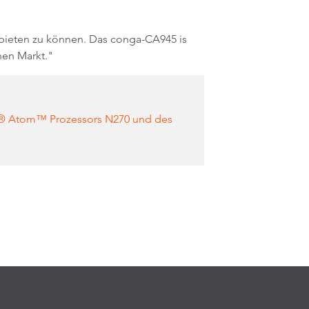
nbieten zu können. Das conga-CA945 is
hen Markt."
tel® Atom™ Prozessors N270 und des