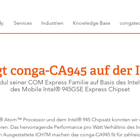
y.
Services
Industrien
Knowledge Base
congate
gt conga-CA945 auf der 
dul seiner COM Express Familie auf Basis des In
des Mobile Intel® 945GSE Express Chipset
l® Atom™ Processor und dem Intel® 945 Chipsatz konnten wir
eren. Das hervorragende Performance pro Watt Verhältnis des 
eich Ausgestattete ICH7M machen das conga-CA945 fit für zah