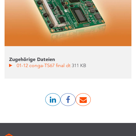
Zugehörige Dateien
01-12 conga-TS67 final dt
311 KB