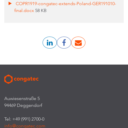
COPR1919-congatec-extends-Poland-GER191010-
final.docx
58 KB
Auwiesenstraße 5
94469 Deggendorf
Tel: +49 (991) 2700-0
info@congatec.com