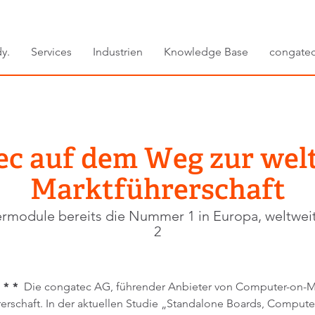
y.
Services
Industrien
Knowledge Base
congate
ec auf dem Weg zur wel
Marktführerschaft
rmodule bereits die Nummer 1 in Europa, weltweit
2
 * *
Die congatec AG, führender Anbieter von Computer-on-Mo
führerschaft. In der aktuellen Studie „Standalone Boards, Com