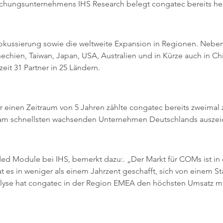
chungsunternehmens IHS Research belegt congatec bereits he
tfokussierung sowie die weltweite Expansion in Regionen. Nebe
chien, Taiwan, Japan, USA, Australien und in Kürze auch in Chi
eit 31 Partner in 25 Ländern.
einen Zeitraum von 5 Jahren zählte congatec bereits zweimal
 am schnellsten wachsenden Unternehmen Deutschlands auszei
 Module bei IHS, bemerkt dazu:. „Der Markt für COMs ist in d
t es in weniger als einem Jahrzent geschafft, sich von einem
nalyse hat congatec in der Region EMEA den höchsten Umsatz 