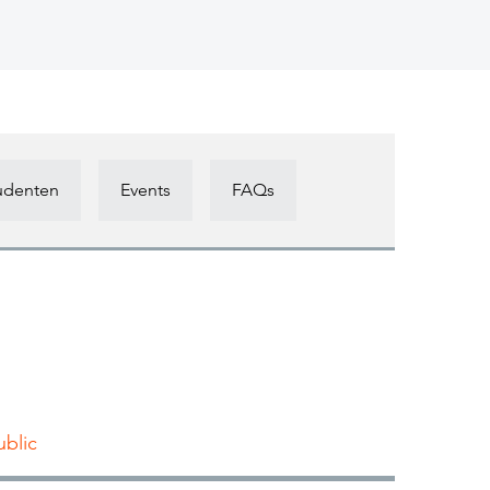
tudenten
Events
FAQs
blic