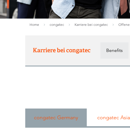
Home
congatec
Karriere bei congatec
Offene
Karriere bei congatec
Benefits
congatec Germany
congatec Asia