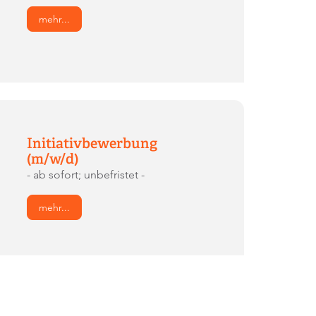
mehr...
Initiativbewerbung
(m/w/d)
- ab sofort; unbefristet -
mehr...