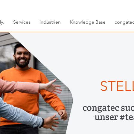
y.
Services
Industrien
Knowledge Base
congate
STE
congatec suc
unser #t