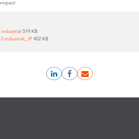
ompact
 industrial
519 KB
 3 industrial_JP
402 KB