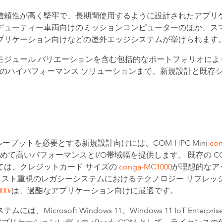
信頼性が高く堅牢で、長期間使用するように設計されたアプリケ
デューティー車両向けのミッションコンピューターのほか、ス
プリケーション向けなどの屋外エッジシステムが挙げられます
モジュール バリエーションを含む包括的なポートフォリオによ
幅のハイパフォーマンス ソリューションまで、新規設計と既存
ータスループットを必要とする新規設計向けには、COM-HPC Mini
co
て高いパフォーマンスとI/O帯域幅を提供します。 既存の COM Ex
ては、クレジットカード サイズの
conga-MC1000
が理想的なア
ュールは、コスト重視のレガシーシステムにおけるテクノロジー リフレッ
00r
は、過酷なアプリケーション向けに最適です。
rosoft Windows 11、Windows 11 IoT Enterpris