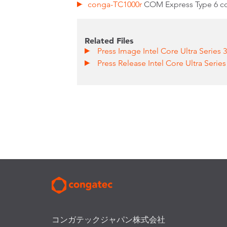
conga-TC1000r
COM Express Type 6 c
Related Files
Press Image Intel Core Ultra Series 3
Press Release Intel Core Ultra Series
コンガテックジャパン株式会社