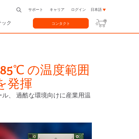
サポート
キャリア
ログイン
日本語
テック
コンタクト
85℃ の温度範囲
を発揮
モジュール、 過酷な環境向けに産業用温