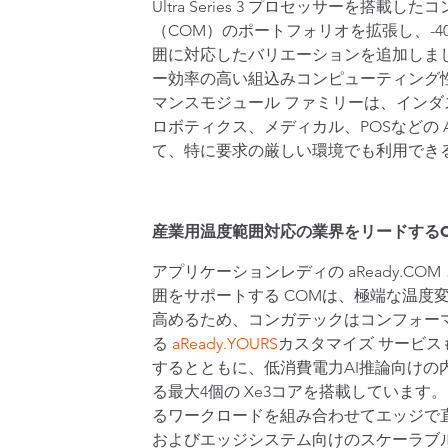
Ultra Series 3 プロセッサーを搭
（COM）のポートフォリオを拡張し、-40
囲に対応したバリエーションを追加しました。
ー効率の高い組込みコンピューティング
マンスモジュール ファミリーは、インダ
ロボティクス、メディカル、POSなどの 
て、特に要求の厳しい環境でも利用でき
産業用温度範囲対応の業界をリードするC
アプリケーションレディの aReady.C
囲をサポートする COMは、極端な温度
高めるため、コンガテックはコンフォー
る
aReady.YOURS
カスタマイズ サービスも
するとともに、低消費電力AI推論向けの内蔵 
る最大4個の Xe3コアを搭載していま
るワークロードを組み合わせてエッジで
およびエッジシステム向けのスケーラブ