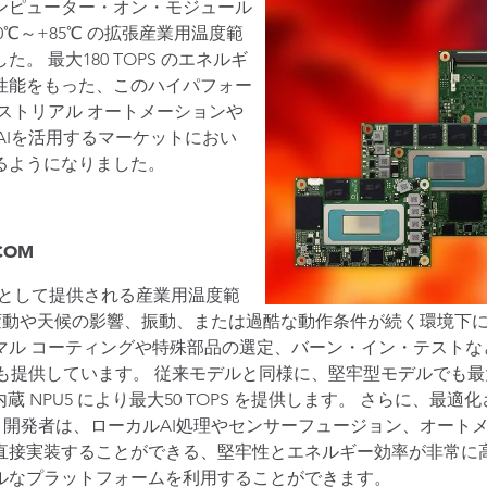
載したコンピューター・オン・モジュール
℃～+85℃ の拡張産業用温度範
 最大180 TOPS のエネルギ
性能をもった、このハイパフォー
ストリアル オートメーションや
AIを活用するマーケットにおい
るようになりました。
OM
OM として提供される産業用温度範
変動や天候の影響、振動、または過酷な動作条件が続く環境下に
マル コーティングや特殊部品の選定、バーン・イン・テストな
提供しています。 従来モデルと同様に、堅牢型モデルでも最大16
NPU5 により最大50 TOPS を提供します。 さらに、最適化
す。 開発者は、ローカルAI処理やセンサーフュージョン、オー
直接実装することができる、堅牢性とエネルギー効率が非常に
ルなプラットフォームを利用することができます。