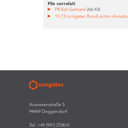
File correlati
PR Edi Gerhard
266 KB
11-13 congatec flood victim donatio
Auwiesenstraße 5
94469 Deggendorf
Tel: +49 (991) 2700-0