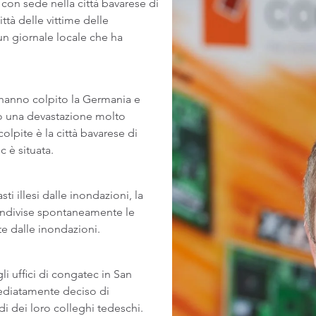
 con sede nella città bavarese di
tà delle vittime delle
un giornale locale che ha
hanno colpito la Germania e
to una devastazione molto
olpite è la città bavarese di
 è situata.
ti illesi dalle inondazioni, la
condivise spontaneamente le
e dalle inondazioni.
li uffici di congatec in San
ediatamente deciso di
ndi dei loro colleghi tedeschi.