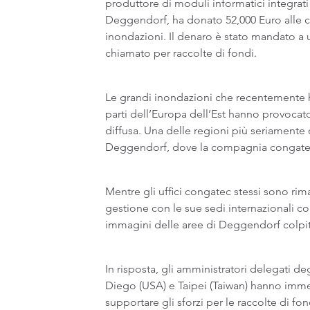
produttore di moduli informatici integrati
Deggendorf, ha donato 52,000 Euro alle cit
inondazioni. Il denaro è stato mandato a 
chiamato per raccolte di fondi.
Le grandi inondazioni che recentemente 
parti dell’Europa dell’Est hanno provoca
diffusa. Una delle regioni più seriamente c
Deggendorf, dove la compagnia congatec
Mentre gli uffici congatec stessi sono rimas
gestione con le sue sedi internazionali 
immagini delle aree di Deggendorf colpit
In risposta, gli amministratori delegati deg
Diego (USA) e Taipei (Taiwan) hanno imm
supportare gli sforzi per le raccolte di fo