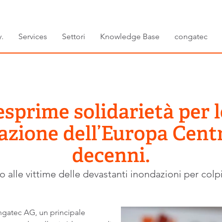
.
Services
Settori
Knowledge Base
congatec
prime solidarietà per l
zione dell’Europa Centr
decenni.
 alle vittime delle devastanti inondazioni per col
gatec AG, un principale