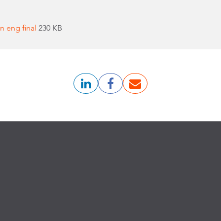
n eng final
230 KB